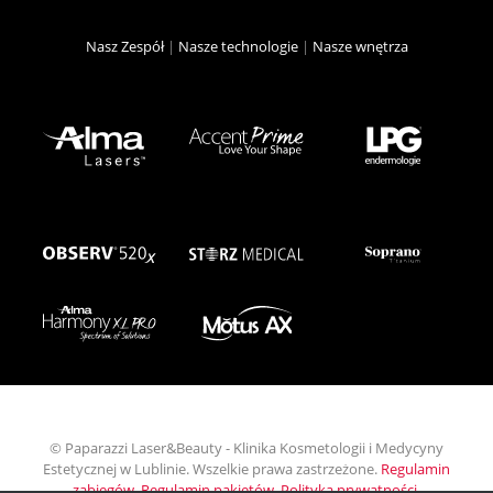
Nasz Zespół
|
Nasze technologie
|
Nasze wnętrza
© Paparazzi Laser&Beauty - Klinika Kosmetologii i Medycyny
Estetycznej w Lublinie. Wszelkie prawa zastrzeżone.
Regulamin
zabiegów
,
Regulamin pakietów
,
Polityka prywatności
.