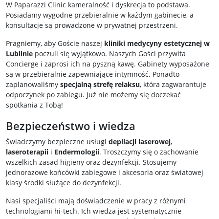
W Paparazzi Clinic kameralność i dyskrecja to podstawa.
Posiadamy wygodne przebieralnie w każdym gabinecie, a
konsultacje są prowadzone w prywatnej przestrzeni.
Pragniemy, aby Goście naszej
kliniki medycyny estetycznej
w
Lublinie
poczuli się wyjątkowo. Naszych Gości przywita
Concierge i zaprosi ich na pyszną kawę. Gabinety wyposażone
są w przebieralnie zapewniające intymność. Ponadto
zaplanowaliśmy
specjalną strefę relaksu
, która zagwarantuje
odpoczynek po zabiegu. Już nie możemy się doczekać
spotkania z Tobą!
Bezpieczeństwo i wiedza
Świadczymy bezpieczne usługi
depilacji laserowej
,
laseroterapii
i
Endermologii
. Troszczymy się o zachowanie
wszelkich zasad higieny oraz dezynfekcji. Stosujemy
jednorazowe końcówki zabiegowe i akcesoria oraz światowej
klasy środki służące do dezynfekcji.
Nasi specjaliści mają doświadczenie w pracy z różnymi
technologiami hi-tech. Ich wiedza jest systematycznie