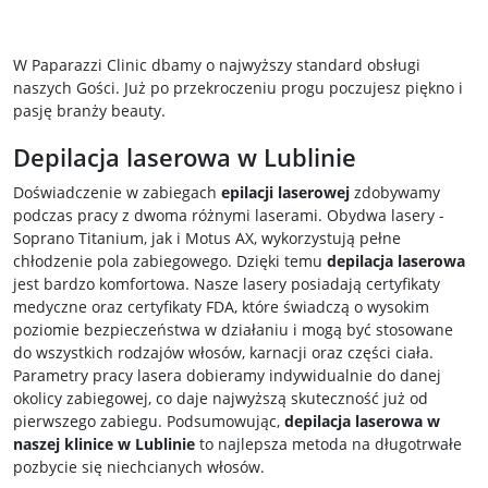
W Paparazzi Clinic dbamy o najwyższy standard obsługi
naszych Gości. Już po przekroczeniu progu poczujesz piękno i
pasję branży beauty.
Depilacja laserowa w Lublinie
Doświadczenie w zabiegach
epilacji laserowej
zdobywamy
podczas pracy z dwoma różnymi laserami. Obydwa lasery -
Soprano Titanium, jak i Motus AX, wykorzystują pełne
chłodzenie pola zabiegowego. Dzięki temu
depilacja laserowa
jest bardzo komfortowa. Nasze lasery posiadają certyfikaty
medyczne oraz certyfikaty FDA, które świadczą o wysokim
poziomie bezpieczeństwa w działaniu i mogą być stosowane
do wszystkich rodzajów włosów, karnacji oraz części ciała.
Parametry pracy lasera dobieramy indywidualnie do danej
okolicy zabiegowej, co daje najwyższą skuteczność już od
pierwszego zabiegu. Podsumowując,
depilacja laserowa w
naszej klinice w Lublinie
to najlepsza metoda na długotrwałe
pozbycie się niechcianych włosów.