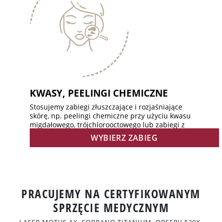
KWASY, PEELINGI CHEMICZNE
Stosujemy zabiegi złuszczające i rozjaśniające
skórę, np. peelingi chemiczne przy użyciu kwasu
migdałowego, trójchlorooctowego lub zabiegi z
kwasem askorbinowym (CPeel), retinoidami
WYBIERZ ZABIEG
(Retises CT Yellow Peel).
PRACUJEMY NA CERTYFIKOWANYM
SPRZĘCIE MEDYCZNYM
LASER MOTUS AX, SOPRANO TITANIUM, OBSERV 520X,