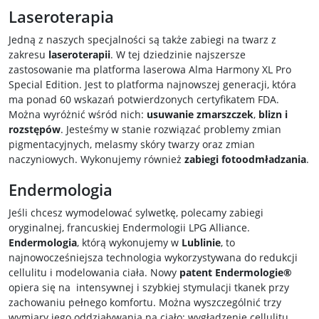
Laseroterapia
Jedną z naszych specjalności są także zabiegi na twarz z
zakresu
laseroterapii
. W tej dziedzinie najszersze
zastosowanie ma platforma laserowa Alma Harmony XL Pro
Special Edition. Jest to platforma najnowszej generacji, która
ma ponad 60 wskazań potwierdzonych certyfikatem FDA.
Można wyróżnić wśród nich:
usuwanie zmarszczek
,
blizn i
rozstępów
. Jesteśmy w stanie rozwiązać problemy zmian
pigmentacyjnych, melasmy skóry twarzy oraz zmian
naczyniowych. Wykonujemy również
zabiegi fotoodmładzania
.
Endermologia
Jeśli chcesz wymodelować sylwetkę, polecamy zabiegi
oryginalnej, francuskiej Endermologii LPG Alliance.
Endermologia
, którą wykonujemy w
Lublinie
, to
najnowocześniejsza technologia wykorzystywana do redukcji
cellulitu i modelowania ciała. Nowy
patent Endermologie®
opiera się na intensywnej i szybkiej stymulacji tkanek przy
zachowaniu pełnego komfortu. Można wyszczególnić trzy
wymiary jego oddziaływania na ciało: wygładzenie cellulitu,