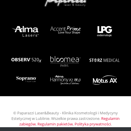
© Paparazzi Laser&Beauty - Klinika Kosmetologii i Medycyny
Estetycznej w Lublinie. Wszelkie prawa zastrzeżone.
Regulamin
zabiegów
,
Regulamin pakietów
,
Polityka prywatności
.