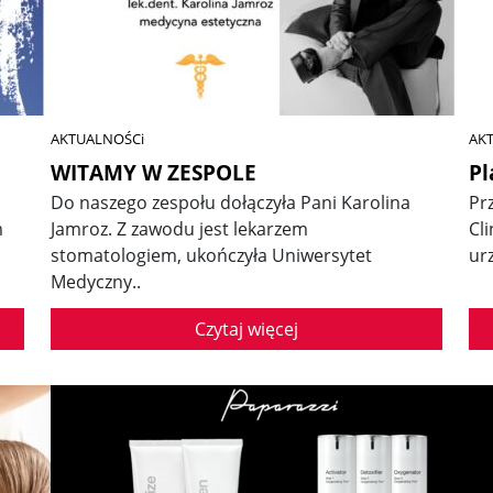
AKTUALNOŚCi
AK
WITAMY W ZESPOLE
P
Do naszego zespołu dołączyła Pani Karolina
Pr
m
Jamroz. Z zawodu jest lekarzem
Cl
stomatologiem, ukończyła Uniwersytet
ur
Medyczny..
Czytaj więcej