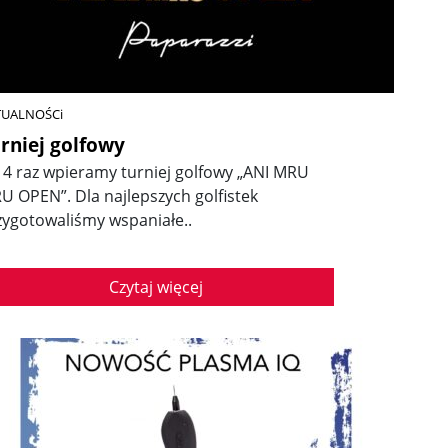
TUALNOŚCi
rniej golfowy
ż 4 raz wpieramy turniej golfowy „ANI MRU
U OPEN”. Dla najlepszych golfistek
zygotowaliśmy wspaniałe..
Czytaj więcej