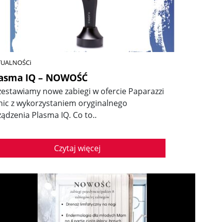
TUALNOŚCi
lasma IQ – NOWOŚĆ
zestawiamy nowe zabiegi w ofercie Paparazzi
inic z wykorzystaniem oryginalnego
ządzenia Plasma IQ. Co to..
Czytaj więcej