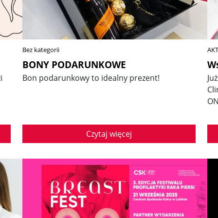
Bez kategorii
AK
BONY PODARUNKOWE
W
i
Bon podarunkowy to idealny prezent!
Ju
Cl
ON
Czytaj więcej