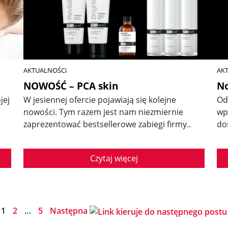
AKTUALNOŚCi
AK
NOWOŚĆ – PCA skin
No
jej
W jesiennej ofercie pojawiają się kolejne
Od
nowości. Tym razem jest nam niezmiernie
wp
zaprezentować bestsellerowe zabiegi firmy..
do
Czytaj więcej
1
2
…
5
Następna