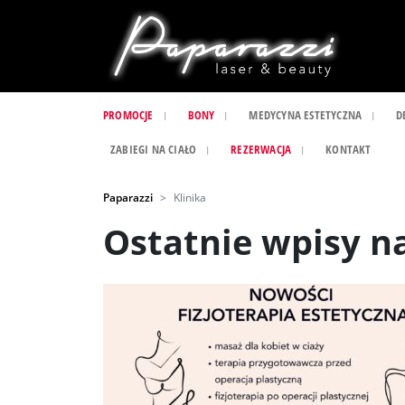
PROMOCJE
BONY
MEDYCYNA ESTETYCZNA
D
ZABIEGI NA CIAŁO
REZERWACJA
KONTAKT
Paparazzi
Klinika
Ostatnie wpisy n