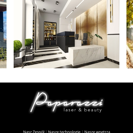
Nasz Zespół
|
Nasze technologie
|
Nasze wnętrza