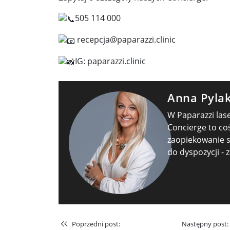
505 114 000
recepcja@paparazzi.clinic
IG: paparazzi.clinic
Anna Pyla
W Paparazzi la
Concierge to co
zaopiekowanie si
do dyspozycji -
Poprzedni post:
Następny post: