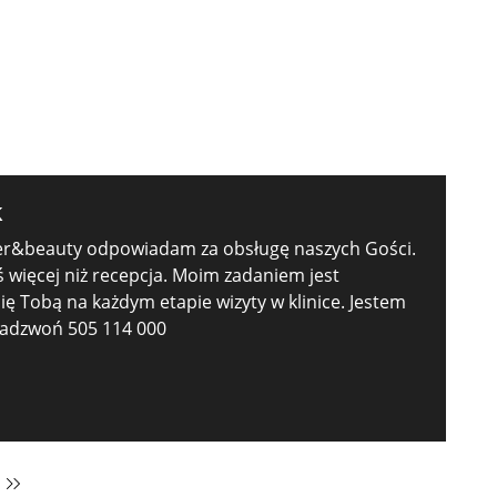
k
ser&beauty odpowiadam za obsługę naszych Gości.
ś więcej niż recepcja. Moim zadaniem jest
ę Tobą na każdym etapie wizyty w klinice. Jestem
 zadzwoń 505 114 000