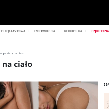
EPILACJA LASEROWA
ENDERMOLOGIA
KRIOLIPOLIZA
FIZJOTERAPIA
 pakiety na ciało
na ciało
Os