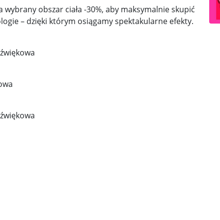
 wybrany obszar ciała -30%, aby maksymalnie skupić
ologie – dzięki którym osiągamy spektakularne efekty.
adźwiękowa
iowa
adźwiękowa