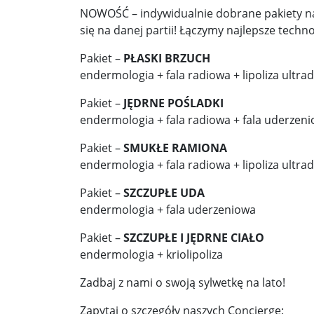
NOWOŚĆ – indywidualnie dobrane pakiety na
się na danej partii! Łączymy najlepsze techn
Pakiet –
PŁASKI BRZUCH
endermologia + fala radiowa + lipoliza ultr
Pakiet –
JĘDRNE POŚLADKI
endermologia + fala radiowa + fala uderzen
Pakiet –
SMUKŁE RAMIONA
endermologia + fala radiowa + lipoliza ultr
Pakiet –
SZCZUPŁE UDA
endermologia + fala uderzeniowa
Pakiet –
SZCZUPŁE I JĘDRNE CIAŁO
endermologia + kriolipoliza
Zadbaj z nami o swoją sylwetkę na lato!
Zapytaj o szczegóły naszych Concierge: