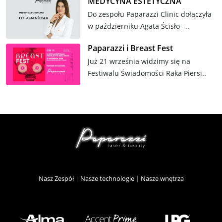
MEDYCYNA ESTETYCZNA
Do zespołu Paparazzi Clinic dołączyła
w październiku Agata Ścisło –..
Paparazzi i Breast Fest
Już 21 września widzimy się na
Festiwalu Świadomości Raka Piersi..
Nasz Zespół
|
Nasze technologie
|
Nasze wnętrza