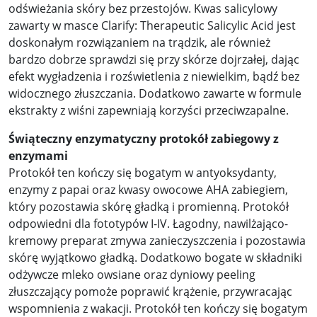
odświeżania skóry bez przestojów. Kwas salicylowy
zawarty w masce Clarify: Therapeutic Salicylic Acid jest
doskonałym rozwiązaniem na trądzik, ale również
bardzo dobrze sprawdzi się przy skórze dojrzałej, dając
efekt wygładzenia i rozświetlenia z niewielkim, bądź bez
widocznego złuszczania. Dodatkowo zawarte w formule
ekstrakty z wiśni zapewniają korzyści przeciwzapalne.
Świąteczny enzymatyczny protokół zabiegowy z
enzymami
Protokół ten kończy się bogatym w antyoksydanty,
enzymy z papai oraz kwasy owocowe AHA zabiegiem,
który pozostawia skórę gładką i promienną. Protokół
odpowiedni dla fototypów I-IV. Łagodny, nawilżająco-
kremowy preparat zmywa zanieczyszczenia i pozostawia
skórę wyjątkowo gładką. Dodatkowo bogate w składniki
odżywcze mleko owsiane oraz dyniowy peeling
złuszczający pomoże poprawić krążenie, przywracając
wspomnienia z wakacji. Protokół ten kończy się bogatym