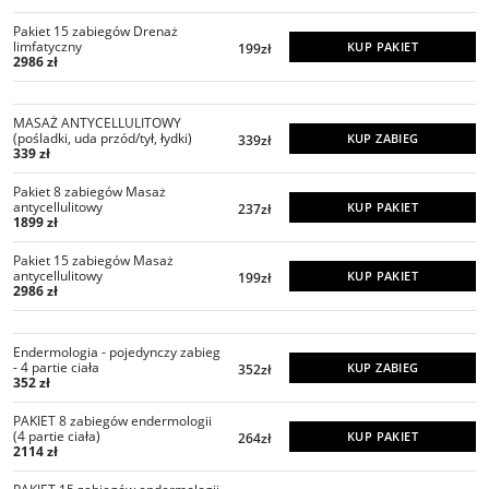
Pakiet 15 zabiegów Drenaż
limfatyczny
KUP PAKIET
199zł
2986 zł
MASAŻ ANTYCELLULITOWY
(pośladki, uda przód/tył, łydki)
KUP ZABIEG
339zł
339 zł
Pakiet 8 zabiegów Masaż
antycellulitowy
KUP PAKIET
237zł
1899 zł
Pakiet 15 zabiegów Masaż
antycellulitowy
KUP PAKIET
199zł
2986 zł
Endermologia - pojedynczy zabieg
- 4 partie ciała
KUP ZABIEG
352zł
352 zł
PAKIET 8 zabiegów endermologii
(4 partie ciała)
KUP PAKIET
264zł
2114 zł