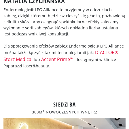
NATALIA CZYCHANSKA
Endermologie® LPG Alliance to przyjemny w odczuciach
zabieg, dzięki któremu będziesz cieszyć się gładką, pozbawioną
cellulitu skórą. Aby osiągnąć spektakularne efekty zalecamy
wykonanie serii zabiegów, których dokładna liczba ustalana
jest podczas wnikliwej konsultacji.
Dla spotęgowania efektów zabieg Endermologie® LPG Alliance
D-ACTOR®
można także łączyć z takimi technologiamii jak:
Storz Medical
Accent Prime™
lub
, dostępnymi w klinice
Paparazzi laser&beauty.
SIEDZIBA
2
300M
NOWOCZESNYCH WNĘTRZ