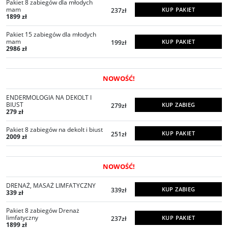
Pakiet 8 zabiegów dla młodych
mam
KUP PAKIET
237zł
1899 zł
Pakiet 15 zabiegów dla młodych
mam
KUP PAKIET
199zł
2986 zł
NOWOŚĆ!
ENDERMOLOGIA NA DEKOLT I
BIUST
KUP ZABIEG
279zł
279 zł
Pakiet 8 zabiegów na dekolt i biust
KUP PAKIET
251zł
2009 zł
NOWOŚĆ!
DRENAŻ, MASAŻ LIMFATYCZNY
KUP ZABIEG
339zł
339 zł
Pakiet 8 zabiegów Drenaż
limfatyczny
KUP PAKIET
237zł
1899 zł