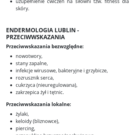
uzupełnienie ćwiczeń na siłowni tzw. fitness dla
skóry.
ENDERMOLOGIA LUBLIN -
PRZECIWWSKAZANIA
Przeciwwskazania bezwzględne:
nowotwory,
stany zapalne,
infekcje wirusowe, bakteryjne i grzybicze,
rozrusznik serca,
cukrzyca (nieuregulowana),
zakrzepica żył i tętnic.
Przeciwwskazania lokalne:
żylaki,
keloidy (bliznowce),
piercing,