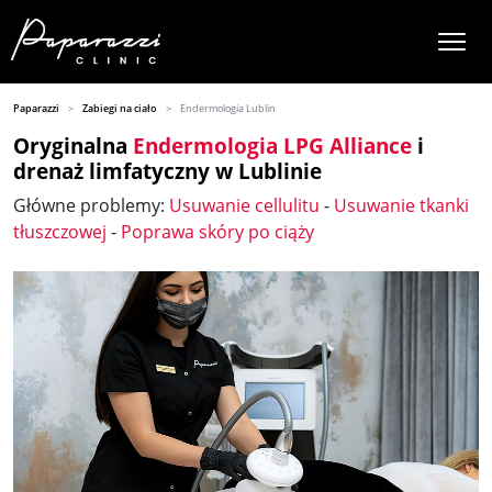
Paparazzi
Zabiegi na ciało
Endermologia Lublin
Oryginalna
Endermologia LPG Alliance
i
drenaż limfatyczny w Lublinie
Główne problemy:
Usuwanie cellulitu
-
Usuwanie tkanki
tłuszczowej
-
Poprawa skóry po ciąży