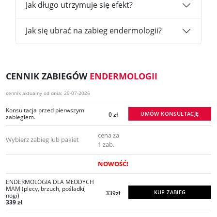
Jak długo utrzymuje się efekt?
Jak się ubrać na zabieg endermologii?
CENNIK ZABIEGÓW
ENDERMOLOGII
cennik aktualny od dnia: 29-07-2026
Konsultacja przed pierwszym
UMÓW KONSULTACJĘ
0 zł
zabiegiem.
cena za
Wybierz zabieg lub pakiet
1 zab.
NOWOŚĆ!
ENDERMOLOGIA DLA MŁODYCH
MAM (plecy, brzuch, pośladki,
KUP ZABIEG
339zł
nogi)
339 zł