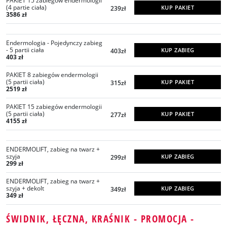
PAKIET 15 zabiegów endermologii
(4 partie ciała)
KUP PAKIET
239zł
3586 zł
Endermologia - Pojedynczy zabieg
- 5 partii ciała
KUP ZABIEG
403zł
403 zł
PAKIET 8 zabiegów endermologii
(5 partii ciała)
KUP PAKIET
315zł
2519 zł
PAKIET 15 zabiegów endermologii
(5 partii ciała)
KUP PAKIET
277zł
4155 zł
ENDERMOLIFT, zabieg na twarz +
szyja
KUP ZABIEG
299zł
299 zł
ENDERMOLIFT, zabieg na twarz +
szyja + dekolt
KUP ZABIEG
349zł
349 zł
ŚWIDNIK, ŁĘCZNA, KRAŚNIK - PROMOCJA -