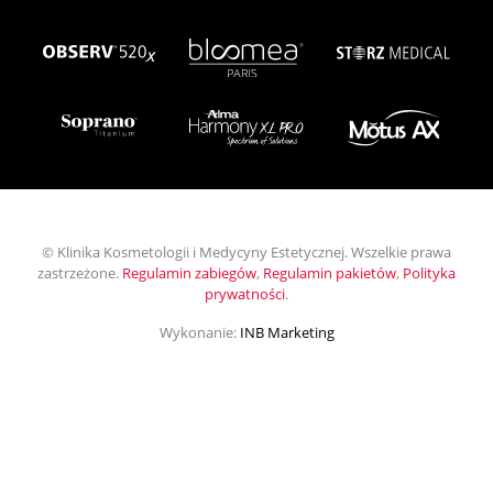
© Klinika Kosmetologii i Medycyny Estetycznej. Wszelkie prawa
zastrzeżone.
Regulamin zabiegów
,
Regulamin pakietów
,
Polityka
prywatności
.
Wykonanie:
INB Marketing