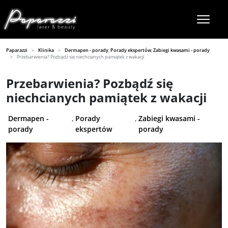
Paparazzi
Klinika
Dermapen - porady
,
Porady ekspertów
,
Zabiegi kwasami - porady
Przebarwienia? Pozbądź się niechcianych pamiątek z wakacji
Przebarwienia? Pozbądź się
niechcianych pamiątek z wakacji
Dermapen -
,
Porady
,
Zabiegi kwasami -
porady
ekspertów
porady