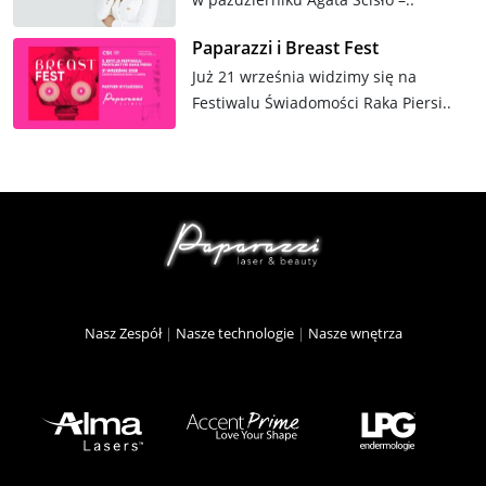
Paparazzi i Breast Fest
Już 21 września widzimy się na
Festiwalu Świadomości Raka Piersi..
Nasz Zespół
|
Nasze technologie
|
Nasze wnętrza