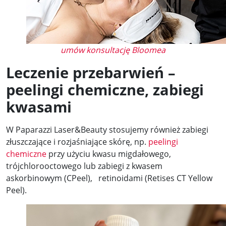
umów konsultację Bloomea
Leczenie przebarwień –
peelingi chemiczne, zabiegi
kwasami
W Paparazzi Laser&Beauty stosujemy również zabiegi
złuszczające i rozjaśniające skórę, np.
peelingi
chemiczne
przy użyciu kwasu migdałowego,
trójchlorooctowego lub zabiegi z kwasem
askorbinowym (CPeel), retinoidami (Retises CT Yellow
Peel).