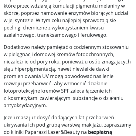
które przeciwdziałają kumulacji pigmentu melaniny w
skórze, poprzez hamowanie enzymów biorących udział
w jej syntezie. W tym celu najlepiej sprawdzają się
peelingi chemiczne z wykorzystaniem kwasu
azelainowego, traneksamowego i ferulowego.
Dodatkowo należy pamiętać o codziennym stosowaniu
w pielęgnacji domowej kremów fotoochronnych,
niezależnie od pory roku, ponieważ u osób zmagających
się z hiperpigmentacją, nawet niewielkie dawki
promieniowania UV mogą powodować nasilenie
rozwoju przebarwień. Aby wzmocnić działanie
fotoprotekcyjne kremów SPF zaleca łączenie ich
z kosmetykami zawierającymi substancje o działaniu
antyoksydacyjnym.
Jeżeli masz już dosyć dodających lat przebarwień i
ukrywania ich pod grubą warstwą makijażu, zapraszamy
do kliniki Paparazzi Laser&Beauty na
bezpłatną