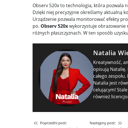
Observ 520x to technologia, która pozwala
Dzięki niej precyzyjnie określamy aktualną k
Urządzenie pozwala monitorować efekty pro
po.
Observ 520x
wykorzystuje obrazowanie m
różnych płaszczyznach. W ten sposób uzysk
Natalia Wi
Kreatywność, amb
opisują Natalię.
całego zespołu.
Natalia jest ró
celującym! Stale 
również licencj
Poprzedni post:
Następny post: