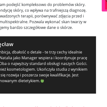
 nam podejść kompleksowo do problemów skóry.
ondycję skóry, co wpływa na trafniejszą diagnozę.
wadzonych terapii, porównywać zdjęcia przed i
ultispektralne. Pozwala wykonać skan twarzy w
ujemy bardzo szczegółowe dane o skórze.
ęcław
icja, dbałość o detale - te trzy cechy idealnie
 Natalia jako Manager wspiera i koordynuje pracę
 Dba o najwyższy standard obsługi naszych Gości.
wnież kosmetologiem. Ukończyła studia z wynikiem
się rozwija i poszerza swoje kwalifikacje. Jest
onowanym dietetykiem.