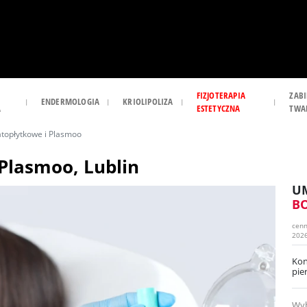
FIZJOTERAPIA
ZABI
ENDERMOLOGIA
KRIOLIPOLIZA
A
ESTETYCZNA
TWA
topłytkowe i Plasmoo
Plasmoo, Lublin
UM
B
cenn
202
Kon
pie
Wyb