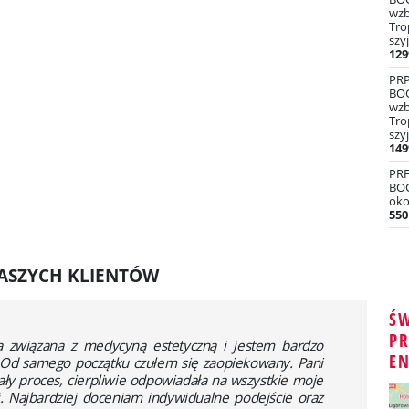
wz
Tro
szy
129
PR
BO
wz
Tro
szy
149
PRF
BO
ok
550
NASZYCH KLIENTÓW
ŚW
PR
a związana z medycyną estetyczną i jestem bardzo
E
. Od samego początku czułem się zaopiekowany. Pani
cały proces, cierpliwie odpowiadała na wszystkie moje
i. Najbardziej doceniam indywidualne podejście oraz