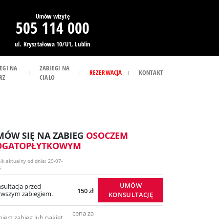
Umów wizytę
505 114 000
ul. Kryształowa 10/U1, Lublin
EGI NA
ZABIEGI NA
REZERWACJA
KONTAKT
RZ
CIAŁO
ÓW SIĘ NA ZABIEG
OSOCZEM
OGATOPŁYTKOWYM
ik aktualny od dnia: 29-07-
6
UMÓW
sultacja przed
150 zł
rwszym zabiegiem.
KONSULTACJĘ
cena za
ierz zabieg lub pakiet