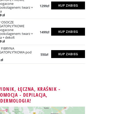
bogacone
KUP ZABIEG
1299zł
pokolagenem: twarz +
ja
9 zł
P OSOCZE
GATOPŁYTKOWE
bogacone
KUP ZABIEG
1499zł
pokolagenem: twarz +
ja + dekolt
9 zł
 FIBRYNA
GATOPŁYTKOWA pod
KUP ZABIEG
550zł
o
 zł
IDNIK, ŁĘCZNA, KRAŚNIK -
OMOCJA - DEPILACJA,
NDERMOLOGIA!