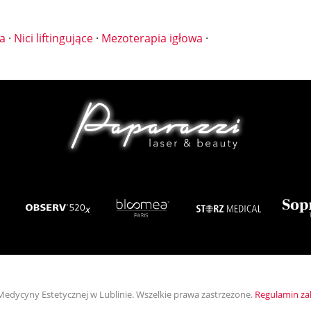
ia
·
Nici liftingujące
·
Mezoterapia igłowa
·
 Medycyny Estetycznej w Lublinie. Wszelkie prawa zastrzeżone.
Regulamin z