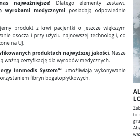
as najważniejsze!
Dlatego elementy zestawu
są
wyrobami medycznymi
posiadają odpowiednie
ujemy produkt z krwi pacjentki o jeszcze większym
anie osocza i przy użyciu najnowszej technologii, co
one na UJ.
tyfikowanych produktach najwyższej jakości
. Nasze
ją ważną certyfikację dla wyrobów medycznych.
ergy Innmedis System™
umożliwiają wykonywanie
korzystaniem fibryn bogatopłytkowych.
A
L
Zab
to 
gru
Aby
wa