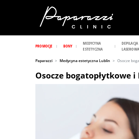
MEDYCYNA
DEPILACJA
PROMOCJE
BONY
ESTETYCZNA
LASEROW
Paparazzi
Medycyna estetyczna Lublin
Osocze boga
Osocze bogatopłytkowe i 