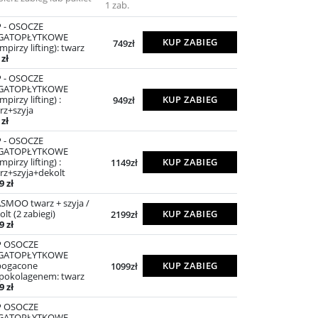
1 zab.
 - OSOCZE
GATOPŁYTKOWE
KUP ZABIEG
749zł
mpirzy lifting): twarz
 zł
 - OSOCZE
GATOPŁYTKOWE
pirzy lifting) :
KUP ZABIEG
949zł
rz+szyja
 zł
 - OSOCZE
GATOPŁYTKOWE
pirzy lifting) :
KUP ZABIEG
1149zł
rz+szyja+dekolt
9 zł
SMOO twarz + szyja /
olt (2 zabiegi)
KUP ZABIEG
2199zł
9 zł
P OSOCZE
GATOPŁYTKOWE
bogacone
KUP ZABIEG
1099zł
pokolagenem: twarz
9 zł
P OSOCZE
GATOPŁYTKOWE