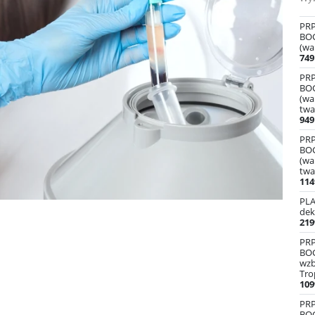
PRP
BO
(wa
749
PRP
BO
(wam
twa
949
PRP
BO
(wam
twa
114
PLA
dek
219
PR
BO
wz
Tro
109
PR
BO