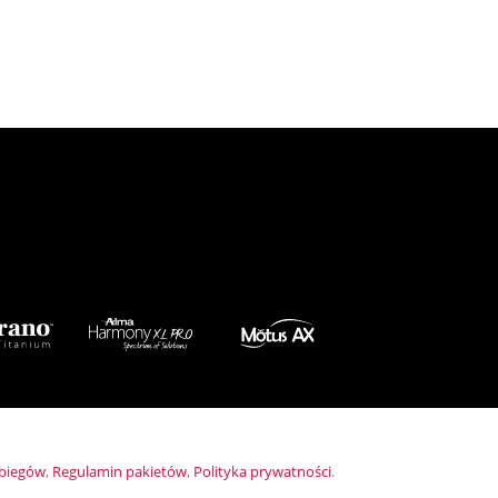
abiegów
,
Regulamin pakietów
,
Polityka prywatności
.