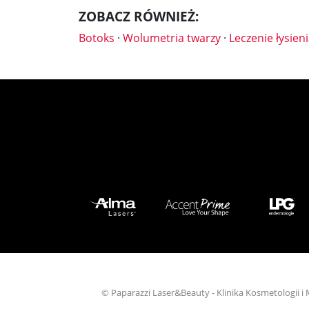
ZOBACZ RÓWNIEŻ:
Botoks
·
Wolumetria twarzy
·
Leczenie łysien
© Paparazzi Laser&Beauty - Klinika Kosmetologii i