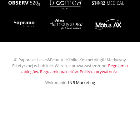
© Paparazzi Laser&Beauty - Klinika Kosmetologii i Medycyny
Estetycznej w Lublinie. Wszelkie prawa zastrzeżone.
Regulamin
zabiegów
,
Regulamin pakietów
,
Polityka prywatności
.
Wykonanie:
INB Marketing