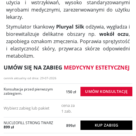
użycia i wstrzykiwań, wysoko standaryzowanymi
wyrobami medycznymi, zarezerwowanymi do użytku
lekarzy.
Stymulator tkankowy
Pluryal Silk
odżywia, wygładza i
biorewitalizuje delikatne obszary np.
wokół oczu
,
zapobiega oznakom zmęczenia. Poprawia sprężystość
i elastyczność skóry, przywraca skórze odpowiedni
metabolizm.
UMÓW SIĘ NA ZABIEG
MEDYCYNY ESTETYCZNEJ
cennik aktualny od dnia: 29-07-2026
Konsultacja przed pierwszym
UMÓW KONSULTACJĘ
150 zł
zabiegiem.
cena za
Wybierz zabieg lub pakiet
1 zab.
NUCLEOFILL STRONG TWARZ
KUP ZABIEG
899zł
899 zł