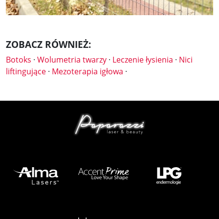
ZOBACZ RÓWNIEŻ:
Botoks
·
Wolumetria twarzy
·
Leczenie łysienia
·
Nici
liftingujące
·
Mezoterapia igłowa
·