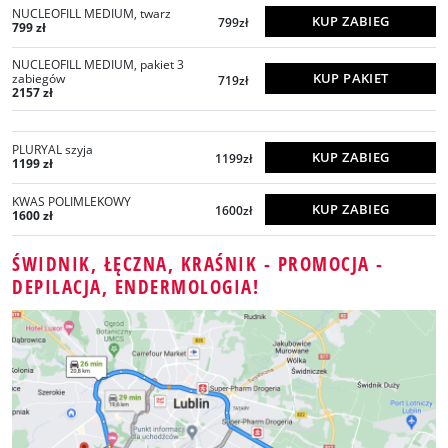
NUCLEOFILL MEDIUM, twarz
KUP ZABIEG
799zł
799 zł
NUCLEOFILL MEDIUM, pakiet 3
KUP PAKIET
zabiegów
719zł
2157 zł
PLURYAL szyja
KUP ZABIEG
1199zł
1199 zł
KWAS POLIMLEKOWY
KUP ZABIEG
1600zł
1600 zł
ŚWIDNIK, ŁĘCZNA, KRAŚNIK - PROMOCJA -
DEPILACJA, ENDERMOLOGIA!