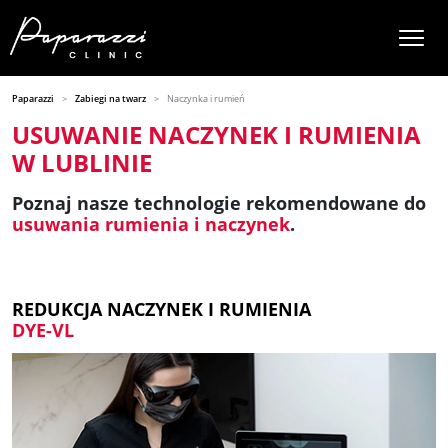
Paparazzi
Zabiegi na twarz
Naczynka i rumień
USUWANIE NACZYNEK I RUMIENIA
W LUBLINIE
Poznaj nasze technologie rekomendowane do
usuwania rumienia i naczynek
.
REDUKCJA NACZYNEK I RUMIENIA
DYE-VL