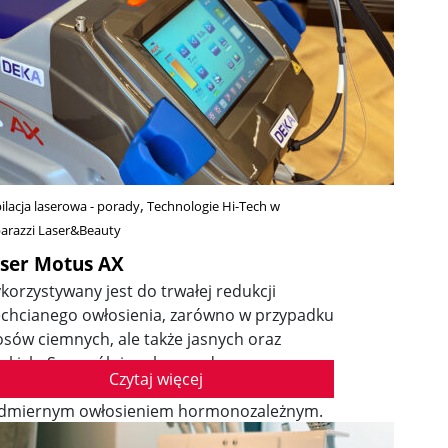
ilacja laserowa - porady
Technologie Hi-Tech w
arazzi Laser&Beauty
ser Motus AX
korzystywany jest do trwałej redukcji
echcianego owłosienia, zarówno w przypadku
osów ciemnych, ale także jasnych oraz
enkich. Szczególnie rekomendowany w
Czytaj więcej
zypadku blondynek oraz kobiet z
dmiernym owłosieniem hormonozależnym.