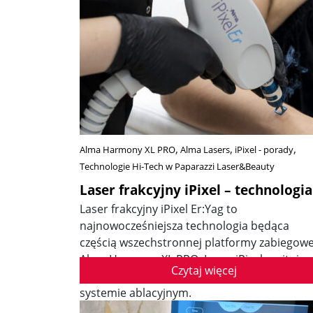
Alma Harmony XL PRO
Alma Lasers
iPixel - porady
Technologie Hi-Tech w Paparazzi Laser&Beauty
Laser frakcyjny iPixel – technologia
Laser frakcyjny iPixel Er:Yag to
najnowocześniejsza technologia będąca
częścią wszechstronnej platformy zabiegowe
Alma Harmony XL PRO. Laser iPixel emituje
Czytaj więcej
wiązkę światła o długości fali 2940 nm w
systemie ablacyjnym.