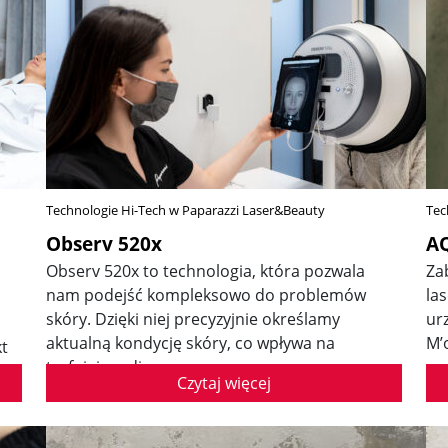
Technologie Hi-Tech w Paparazzi Laser&Beauty
Tec
Observ 520x
A
Observ 520x to technologia, która pozwala
Za
nam podejść kompleksowo do problemów
la
skóry. Dzięki niej precyzyjnie określamy
ur
aktualną kondycję skóry, co wpływa na
M’
kt
trafniejszą diagnozę.
Czytaj więcej