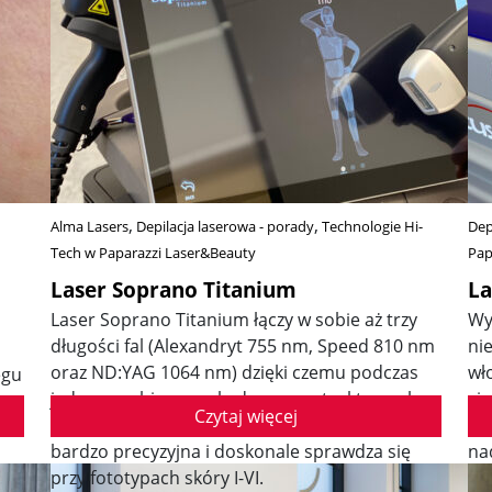
Alma Lasers
Depilacja laserowa - porady
Technologie Hi-
Dep
Tech w Paparazzi Laser&Beauty
Pap
Laser Soprano Titanium
La
Laser Soprano Titanium łączy w sobie aż trzy
Wy
długości fal (Alexandryt 755 nm, Speed 810 nm
ni
oraz ND:YAG 1064 nm) dzięki czemu podczas
wł
egu
jednego zabiegu uszkadzane są struktury włosa
ci
Czytaj więcej
na różnych głębokościach, a sama epilacja jest
pr
bardzo precyzyjna i doskonale sprawdza się
na
przy fototypach skóry I-VI.