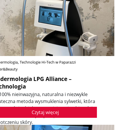
ermologia
Technologie Hi-Tech w Paparazzi
er&Beauty
dermologia LPG Alliance –
chnologia
100% nieinwazyjna, naturalna i niezwykle
uteczna metoda wysmuklenia sylwetki, która
dnocześnie działa na zmniejszenie objętości
Czytaj więcej
mórek tłuszczowych jak i przeciwdziała
iotczeniu skóry.