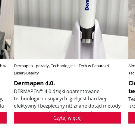
ch w
Dermapen - porady
Technologie Hi-Tech w Paparazzi
Alm
Laser&Beauty
Tec
Dermapen 4.0.
Cl
te
DERMAPEN™ 4.0 dzięki opatentowanej
y,
technologii pulsujących igieł jest bardziej
Te
la
efektywny i bezpieczny niż znane dotąd metody
us
stosowane w mikronakłuwaniu skóry.
im
Czytaj więcej
na