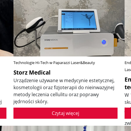
Technologie Hi-Tech w Paparazzi Laser&Beauty
End
Las
Storz Medical
En
Urządzenie używane w medycynie estetycznej,
te
kosmetologii oraz fizjoterapii do nieinwazyjnej
metody leczenia cellulitu oraz poprawy
W 
j
jędrności skóry.
sk
je
Czytaj więcej
ko
zw