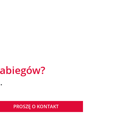
zabiegów?
.