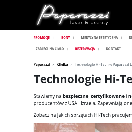
PROMOCJE
BONY
MEDYCYNA ESTETYCZNA
D
ZABIEGI NA CIAŁO
REZERWACJA
KONTAKT
Paparazzi
Klinika
Technologie Hi-Tech w Paparazzi 
Technologie Hi-T
Stawiamy na
bezpieczne
,
certyfikowane
i
n
producentów z USA i Izraela. Zapewniają on
Zobacz na jakich sprzętach Hi-Tech pracujem