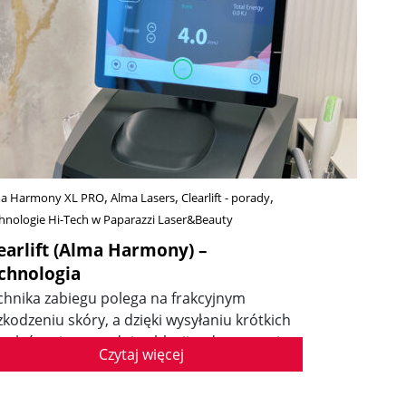
a Harmony XL PRO
Alma Lasers
Clearlift - porady
hnologie Hi-Tech w Paparazzi Laser&Beauty
earlift (Alma Harmony) –
chnologia
chnika zabiegu polega na frakcyjnym
zkodzeniu skóry, a dzięki wysyłaniu krótkich
pulsów nie powoduje ablacji- odparowania
Czytaj więcej
skórka.