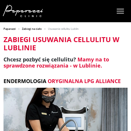
Paparazzi
Zabiegi na ciało
Usuwanie cellulitu Lublin
ZABIEGI USUWANIA CELLULITU W
LUBLINIE
Chcesz pozbyć się cellulitu?
Mamy na to
sprawdzone rozwiązania - w Lublinie.
ENDERMOLOGIA
ORYGINALNA LPG ALLIANCE