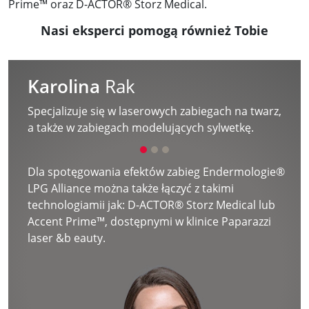
Prime™ oraz D-ACTOR® Storz Medical.
Nasi eksperci pomogą również Tobie
Natalia
Więcław
na twarz,
Specjalizuje się w zabiegach na ciało oraz
tkę.
depilacji laserowej.
rmologie®
W zabiegach Accent Prime dzięki rozgrzani
włókien kolagenowych do temperatury 40-
ical lub
stopni struktura skóry ulega znacznej popr
parazzi
osiągamy efekt liftingu, który polega na w
uniesieniu owalu twarzy oraz zagęszczeniu 
napięciu skóry.