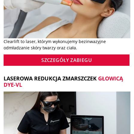
Clearlift to laser, którym wykonujemy bezinwazyjne
odmładzanie skóry twarzy oraz ciała.
SZCZEGÓŁY ZABIEGU
LASEROWA REDUKCJA ZMARSZCZEK
GŁOWICĄ
DYE-VL