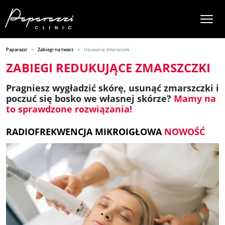
Paparazzi
Zabiegi na twarz
Usuwanie zmarszczek
ZABIEGI REDUKUJĄCE ZMARSZCZKI
Pragniesz wygładzić skórę, usunąć zmarszczki i
poczuć się bosko we własnej skórze?
Mamy na
to sprawdzone rozwiązania!
RADIOFREKWENCJA MIKROIGŁOWA
NOWOŚĆ