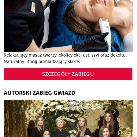
Relaksujący masaż twarzy, okolicy oka, ust, szyi oraz dekoltu.
Naturalny lifting odmładzający skórę.
SZCZEGÓŁY ZABIEGU
AUTORSKI ZABIEG GWIAZD