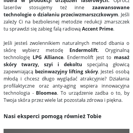
lidera w produkcji urządzeń laserowych.
Oprócz
laserów stosujemy też inne
zaawansowane
technologie o działaniu przeciwzmarszczkowym
. Jeśli
zależy Ci na bezbolesnej metodzie redukcji zmarszczek
tu sprawdzi się zabieg falą radiową
Accent Prime
.
Jeśli jesteś zwolennikiem naturalnych metod dbania o
skórę wybierz metodę
Endermolift
. Oryginalną
technologię
LPG Alliance
. Endermolift jest to
masaż
skóry twarzy, szyi i dekoltu
specjalną głowicą
zapewniającą
bezinwazyjny lifting skóry
. Jesteś osobą
młodą i chcesz długo wyglądać atrakcyjnie? Działania
profilaktyczne oraz anty-aging wspiera innowacyjna
technologia -
Bloomea
. To urządzenie zadba o to, by
Twoja skóra przez wiele lat pozostała zdrowa i piękna.
Nasi eksperci pomogą również Tobie