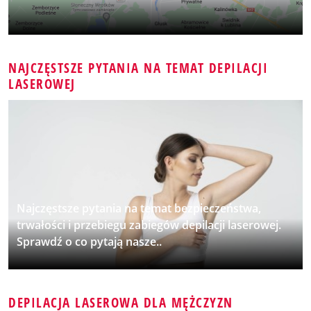
NAJCZĘSTSZE PYTANIA NA TEMAT DEPILACJI
LASEROWEJ
Najczęstsze pytania na temat bezpieczeństwa,
trwałości i przebiegu zabiegów depilacji laserowej.
Sprawdź o co pytają nasze..
DEPILACJA LASEROWA DLA MĘŻCZYZN