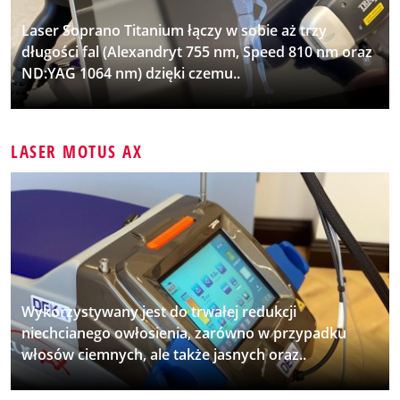
Laser Soprano Titanium łączy w sobie aż trzy
długości fal (Alexandryt 755 nm, Speed 810 nm oraz
ND:YAG 1064 nm) dzięki czemu..
LASER MOTUS AX
Wykorzystywany jest do trwałej redukcji
niechcianego owłosienia, zarówno w przypadku
włosów ciemnych, ale także jasnych oraz..