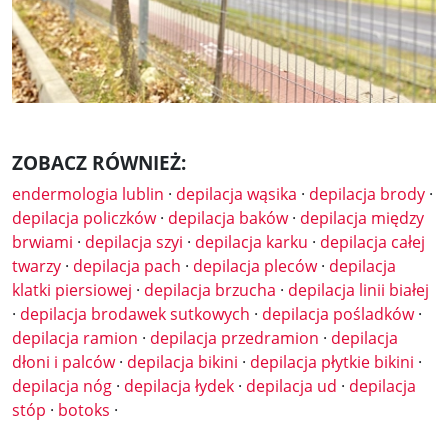
ZOBACZ RÓWNIEŻ:
endermologia lublin
·
depilacja wąsika
·
depilacja brody
·
depilacja policzków
·
depilacja baków
·
depilacja między
brwiami
·
depilacja szyi
·
depilacja karku
·
depilacja całej
twarzy
·
depilacja pach
·
depilacja pleców
·
depilacja
klatki piersiowej
·
depilacja brzucha
·
depilacja linii białej
·
depilacja brodawek sutkowych
·
depilacja pośladków
·
depilacja ramion
·
depilacja przedramion
·
depilacja
dłoni i palców
·
depilacja bikini
·
depilacja płytkie bikini
·
depilacja nóg
·
depilacja łydek
·
depilacja ud
·
depilacja
stóp
·
botoks
·