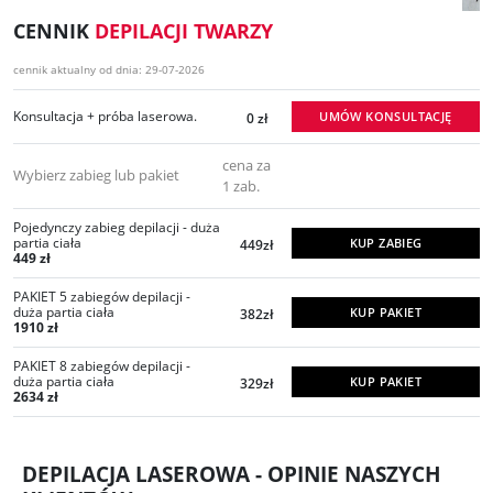
CENNIK
DEPILACJI TWARZY
cennik aktualny od dnia: 29-07-2026
Konsultacja + próba laserowa.
UMÓW KONSULTACJĘ
0 zł
cena za
Wybierz zabieg lub pakiet
1 zab.
Pojedynczy zabieg depilacji - duża
partia ciała
KUP ZABIEG
449zł
449 zł
PAKIET 5 zabiegów depilacji -
duża partia ciała
KUP PAKIET
382zł
1910 zł
PAKIET 8 zabiegów depilacji -
duża partia ciała
KUP PAKIET
329zł
2634 zł
DEPILACJA LASEROWA - OPINIE NASZYCH