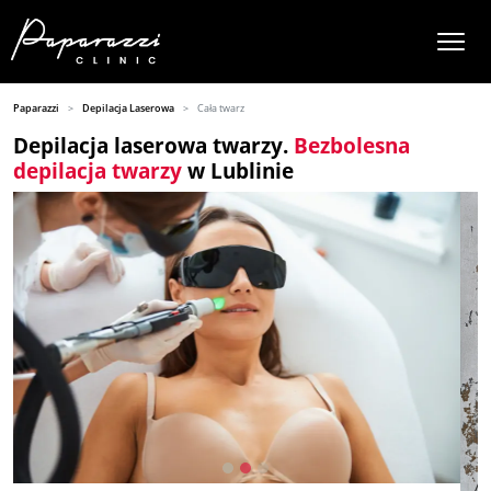
Paparazzi
Depilacja Laserowa
Cała twarz
Depilacja laserowa twarzy.
Bezbolesna
depilacja twarzy
w Lublinie
Poprzedni
Nastę