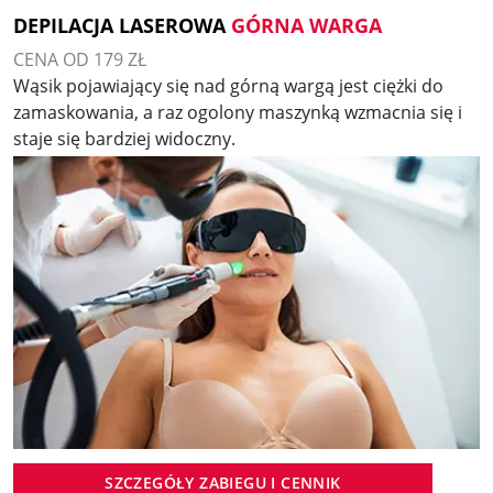
DEPILACJA LASEROWA
GÓRNA WARGA
CENA OD 179 ZŁ
Wąsik pojawiający się nad górną wargą jest ciężki do
zamaskowania, a raz ogolony maszynką wzmacnia się i
staje się bardziej widoczny.
SZCZEGÓŁY ZABIEGU I CENNIK