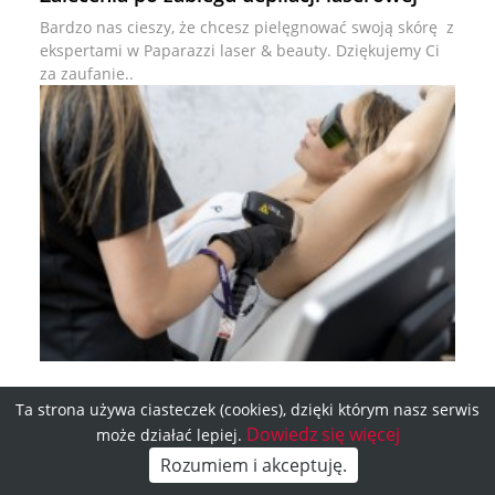
Bardzo nas cieszy, że chcesz pielęgnować swoją skórę z
ekspertami w Paparazzi laser & beauty. Dziękujemy Ci
za zaufanie..
Planujesz depilację laserową? Sprawdź
Ta strona używa ciasteczek (cookies), dzięki którym nasz serwis
czego lepiej unikać przed zabiegiem.
Dowiedz się więcej
może działać lepiej.
Zadzwoń:
Kontakt
Od dłuższego czasu planujesz depilacji laserowej?
Rozumiem i akceptuję.
505 114 000
i dojazd
Zobacz czego lepiej unikać przed tym zabiegiem.