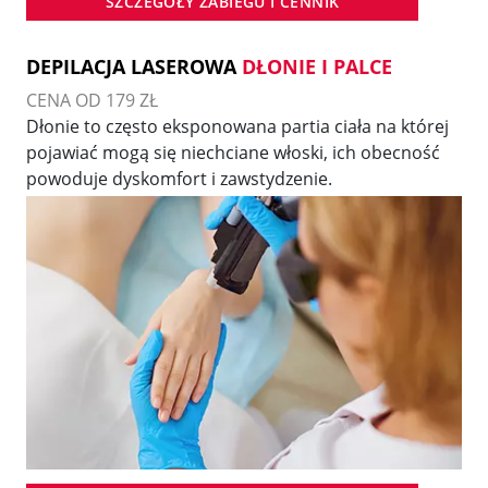
SZCZEGÓŁY ZABIEGU I CENNIK
DEPILACJA LASEROWA
DŁONIE I PALCE
CENA OD 179 ZŁ
Dłonie to często eksponowana partia ciała na której
pojawiać mogą się niechciane włoski, ich obecność
powoduje dyskomfort i zawstydzenie.