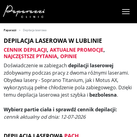
Paparazzi
Depilacja laserowa
DEPILACJA LASEROWA W LUBLINIE
,
,
CENNIK DEPILACJI
AKTUALNE PROMOCJE
,
NAJCZĘSTSZE PYTANIA
OPINIE
Doświadczenie w zabiegach
depilacji laserowej
zdobywamy podczas pracy z dwoma różnymi laserami.
Obydwa lasery - Soprano Titanium, jak i Motus AX,
wykorzystują pełne chłodzenie pola zabiegowego. Dzięki
temu depilacja laserowa jest szybka i
bezbolesna
.
Wybierz partie ciała i sprawdź cennik depilacji:
cennik aktualny od dnia: 12-07-2026
DEPILACJA LASEROWA
PACH