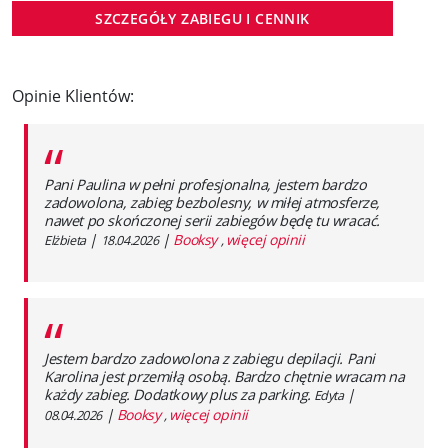
SZCZEGÓŁY ZABIEGU I CENNIK
Opinie Klientów:
“
Pani Paulina w pełni profesjonalna, jestem bardzo
zadowolona, zabieg bezbolesny, w miłej atmosferze,
nawet po skończonej serii zabiegów będę tu wracać.
|
|
Booksy
więcej opinii
Elżbieta
18.04.2026
,
“
Jestem bardzo zadowolona z zabiegu depilacji. Pani
Karolina jest przemiłą osobą. Bardzo chętnie wracam na
każdy zabieg. Dodatkowy plus za parking.
|
Edyta
|
Booksy
więcej opinii
08.04.2026
,