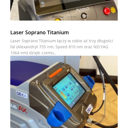
Laser Soprano Titanium
Laser Soprano Titanium łączy w sobie aż trzy długości
fal (Alexandryt 755 nm, Speed 810 nm oraz ND:YAG
1064 nm) dzięki czemu..