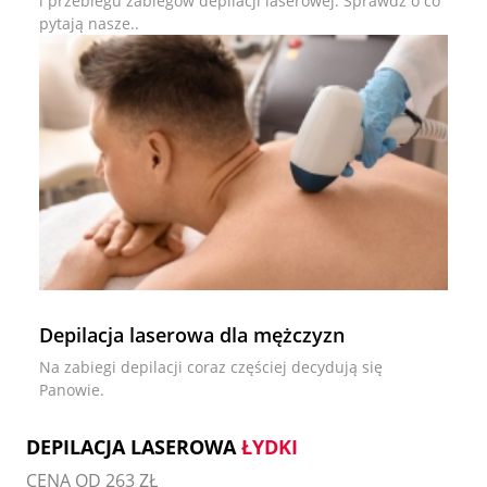
i przebiegu zabiegów depilacji laserowej. Sprawdź o co
pytają nasze..
Depilacja laserowa dla mężczyzn
Na zabiegi depilacji coraz częściej decydują się
Panowie.
DEPILACJA LASEROWA
ŁYDKI
CENA OD 263 ZŁ