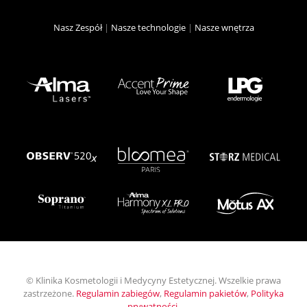
Nasz Zespół
|
Nasze technologie
|
Nasze wnętrza
© Klinika Kosmetologii i Medycyny Estetycznej. Wszelkie prawa
zastrzeżone.
Regulamin zabiegów
,
Regulamin pakietów
,
Polityka
prywatności
.