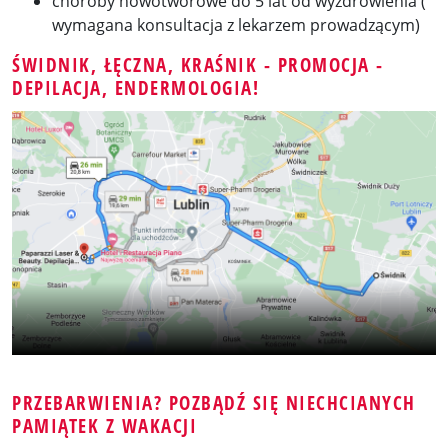
choroby nowotworowe do 5 lat od wyzdrowienia (
wymagana konsultacja z lekarzem prowadzącym)
ŚWIDNIK, ŁĘCZNA, KRAŚNIK - PROMOCJA -
DEPILACJA, ENDERMOLOGIA!
PRZEBARWIENIA? POZBĄDŹ SIĘ NIECHCIANYCH
PAMIĄTEK Z WAKACJI