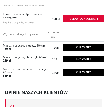
cennik aktualny od dnia: 29-07-2026
Konsultacja przed pierwszym
zabiegiem.
UMÓW KONSULTACJĘ
150 zł
bezpłatna przy zakupie zabiegu
cena za
Wybierz zabieg lub pakiet
1 zab.
Masaż klasyczny pleców, 30min
KUP ZABIEG
189zł
189 zł
Masaż klasyczny ciała (tył), 60 min
KUP ZABIEG
249zł
249 zł
Masaż klasyczny ciała (przód i tył),
90 min
KUP ZABIEG
349zł
349 zł
OPINIE NASZYCH KLIENTÓW