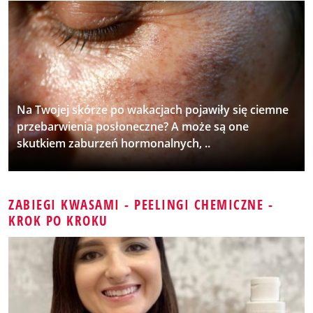
Na Twojej skórze po wakacjach pojawiły się ciemne
przebarwienia posłoneczne? A może są one
skutkiem zaburzeń hormonalnych, ..
ZABIEGI KWASAMI - PEELINGI CHEMICZNE -
KROK PO KROKU