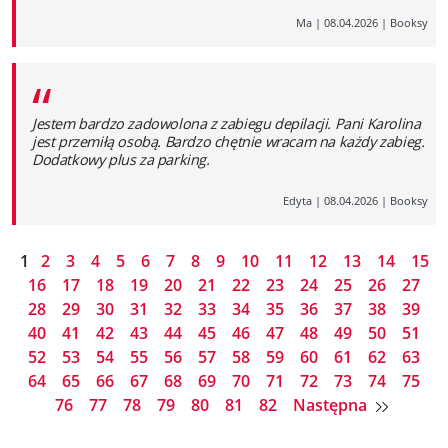
Ma
|
08.04.2026
|
Booksy
“
Jestem bardzo zadowolona z zabiegu depilacji. Pani Karolina
jest przemiłą osobą. Bardzo chętnie wracam na każdy zabieg.
Dodatkowy plus za parking.
Edyta
|
08.04.2026
|
Booksy
1
2
3
4
5
6
7
8
9
10
11
12
13
14
15
16
17
18
19
20
21
22
23
24
25
26
27
28
29
30
31
32
33
34
35
36
37
38
39
40
41
42
43
44
45
46
47
48
49
50
51
52
53
54
55
56
57
58
59
60
61
62
63
64
65
66
67
68
69
70
71
72
73
74
75
76
77
78
79
80
81
82
Następna