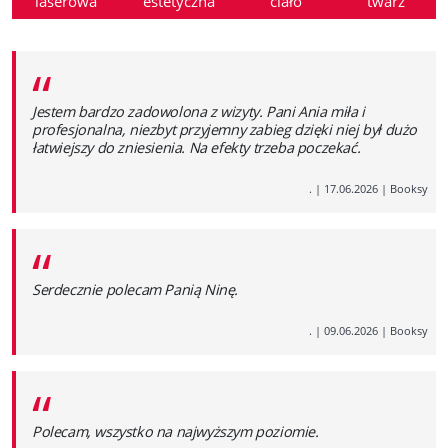
laserowa
estetyczna
ciało
twarz
“
Jestem bardzo zadowolona z wizyty. Pani Ania miła i
profesjonalna, niezbyt przyjemny zabieg dzięki niej był dużo
łatwiejszy do zniesienia. Na efekty trzeba poczekać.
.
|
17.06.2026
|
Booksy
“
Serdecznie polecam Panią Ninę.
.
|
09.06.2026
|
Booksy
“
Polecam, wszystko na najwyższym poziomie.