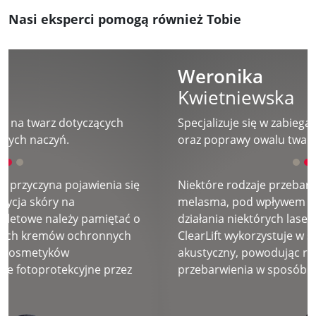
Nasi eksperci pomogą również Tobie
Weronika
Kwietniewska
Specjalizuje się w zabiegach radukcji zmarszczek
oraz poprawy owalu twarzy
Niektóre rodzaje przebarwień skórnych, jak
melasma, pod wpływem termicznego efektu
działania niektórych laserów, mogą ulec nasileniu.
ClearLift wykorzystuje w swoim działaniu efekt
akustyczny, powodując rozbicie struktury
przebarwienia w sposób mechaniczny.