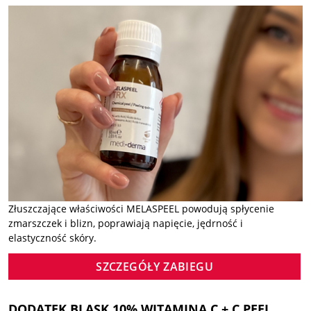
Złuszczające właściwości MELASPEEL powodują spłycenie
zmarszczek i blizn, poprawiają napięcie, jędrność i
elastyczność skóry.
SZCZEGÓŁY ZABIEGU
DODATEK BLASK 10% WITAMINA C + C PEEL