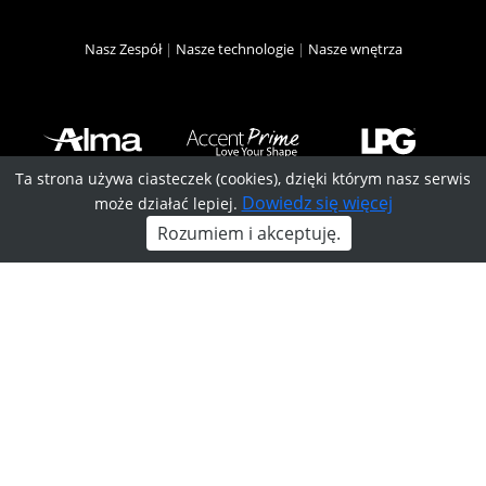
Nasz Zespół
|
Nasze technologie
|
Nasze wnętrza
Ta strona używa ciasteczek (cookies), dzięki którym nasz serwis
Dowiedz się więcej
może działać lepiej.
Zadzwoń:
Kontakt
Rozumiem i akceptuję.
505 114 000
i dojazd
© Paparazzi Laser&Beauty - Klinika Kosmetologii i Medycyny
Estetycznej w Lublinie. Wszelkie prawa zastrzeżone.
Regulamin
zabiegów
,
Regulamin pakietów
,
Polityka prywatności
.