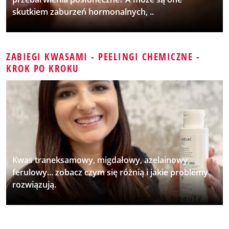
skutkiem zaburzeń hormonalnych, ..
ZABIEGI KWASAMI - PEELINGI CHEMICZNE -
KROK PO KROKU
Kwas traneksamowy, migdałowy, azelainowy,
ferulowy... zobacz czym się różnią i jakie problemy
rozwiązują.