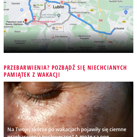
PRZEBARWIENIA? POZBĄDŹ SIĘ NIECHCIANYCH
PAMIĄTEK Z WAKACJI
Na Twojej skórze po wakacjach pojawiły się ciemne
przebarwienia posłoneczne? A może są one