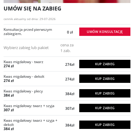
UMÓW SIĘ NA ZABIEG
cennik aktualny od dnia: 29-07-2026
Konsultacja przed pierwszym
UMÓW KONSULTACJĘ
0 zł
zabiegiem.
cena za
Wybierz zabieg lub pakiet
1 zab.
Kwas migdałowy - twarz
KUP ZABIEG
274zł
274 zł
Kwas migdałowy - dekolt
KUP ZABIEG
274zł
274 zł
Kwas migdałowy - plecy
KUP ZABIEG
384zł
384 zł
Kwas migdałowy: twarz + szyja
KUP ZABIEG
307zł
307 zł
Kwas migdałowy: twarz + szyja +
dekolt
KUP ZABIEG
384zł
384 zł