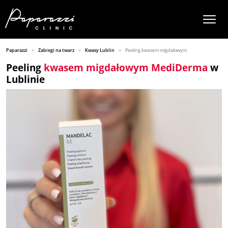
Paparazzi
Zabiegi na twarz
Kwasy Lublin
Peeling kwasem migdałowym
Peeling
kwasem migdałowym MediDerma
w
Lublinie