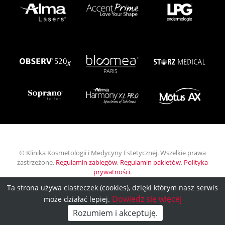
© Klinika Kosmetologii i Medycyny Estetycznej. Wszelkie prawa
zastrzeżone.
Regulamin zabiegów
,
Regulamin pakietów
,
Polityka
prywatności
.
Ta strona używa ciasteczek (cookies), dzięki którym nasz serwis
Wykonanie:
INB Marketing
Dowiedz się więcej
może działać lepiej.
Zadzwoń:
Kontakt
Rozumiem i akceptuję.
505 114 000
i dojazd