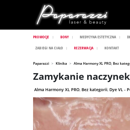
PROMOCJE
BONY
MEDYCYNA ESTETYCZNA
D
ZABIEGI NA CIAŁO
REZERWACJA
KONTAKT
Paparazzi
Klinika
Alma Harmony XL PRO
,
Bez katego
Zamykanie naczynek,
Alma Harmony XL PRO
,
Bez kategorii
,
Dye VL - 