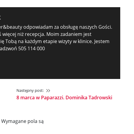
k
ser&beauty odpowiadam za obsługę naszych Gości.
ś więcej niż recepcja. Moim zadaniem jest
ę Tobą na każdym etapie wizyty w klinice. Jestem
 zadzwoń 505 114 000
Następny post:
8 marca w Paparazzi. Dominika Tadrowski
Wymagane pola są