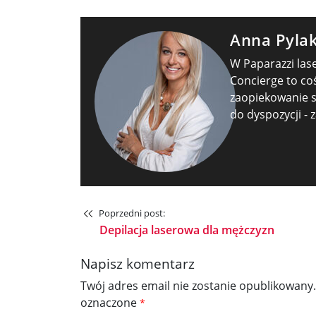
Anna Pyla
W Paparazzi la
Concierge to co
zaopiekowanie si
do dyspozycji -
Poprzedni post:
Depilacja laserowa dla mężczyzn
Napisz komentarz
Twój adres email nie zostanie opublikowany.
oznaczone
*