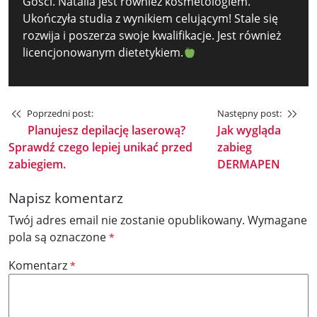
Gości. Natalia jest również kosmetologiem.
Ukończyła studia z wynikiem celującym! Stale się
rozwija i poszerza swoje kwalifikacje. Jest również
licencjonowanym dietetykiem.
Poprzedni post:
Następny post:
Planujesz depilację laserową?
Jak wygląda
Sprawdź czego lepiej unikać przed
zabieg
zabiegiem.
DERMAPEN
Napisz komentarz
Twój adres email nie zostanie opublikowany.
Wymagane
pola są oznaczone
*
Komentarz
*