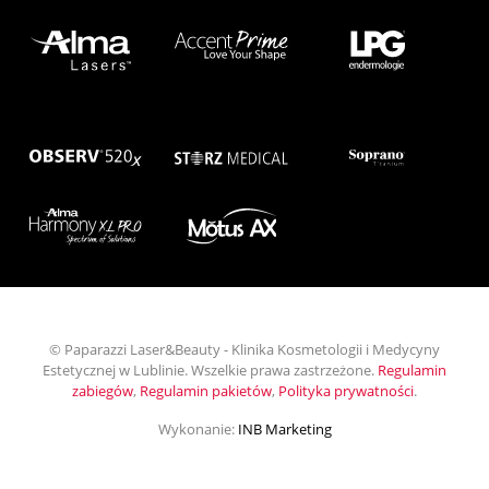
© Paparazzi Laser&Beauty - Klinika Kosmetologii i Medycyny
Estetycznej w Lublinie. Wszelkie prawa zastrzeżone.
Regulamin
zabiegów
,
Regulamin pakietów
,
Polityka prywatności
.
Wykonanie:
INB Marketing