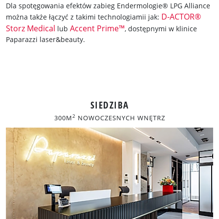
Dla spotęgowania efektów zabieg Endermologie® LPG Alliance
D-ACTOR®
można także łączyć z takimi technologiamii jak:
Storz Medical
Accent Prime™
lub
, dostępnymi w klinice
Paparazzi laser&beauty.
SIEDZIBA
2
300M
NOWOCZESNYCH WNĘTRZ