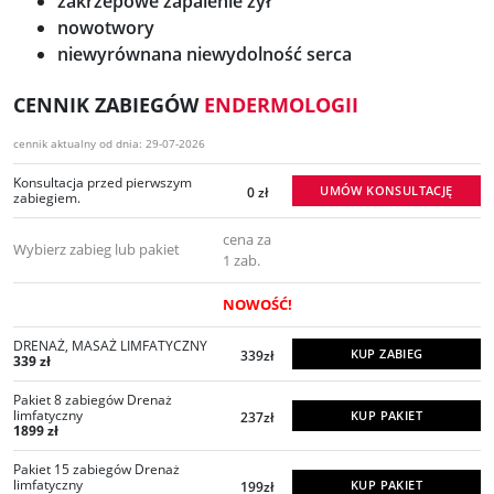
zakrzepowe zapalenie żył
nowotwory
niewyrównana niewydolność serca
CENNIK ZABIEGÓW
ENDERMOLOGII
cennik aktualny od dnia: 29-07-2026
Konsultacja przed pierwszym
UMÓW KONSULTACJĘ
0 zł
zabiegiem.
cena za
Wybierz zabieg lub pakiet
1 zab.
NOWOŚĆ!
DRENAŻ, MASAŻ LIMFATYCZNY
KUP ZABIEG
339zł
339 zł
Pakiet 8 zabiegów Drenaż
limfatyczny
KUP PAKIET
237zł
1899 zł
Pakiet 15 zabiegów Drenaż
limfatyczny
KUP PAKIET
199zł