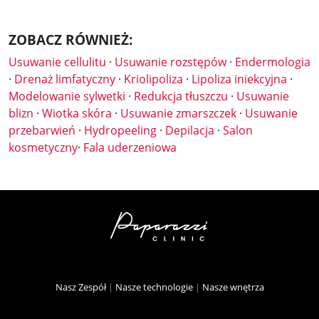
ZOBACZ RÓWNIEŻ:
Usuwanie cellulitu
·
Usuwanie rozstępów
·
Endermologia
·
Drenaż limfatyczny
·
Kriolipoliza
·
Lipoliza iniekcyjna
·
Modelowanie sylwetki
·
Redukcja tłuszczu
·
Usuwanie
blizn
·
Wiotka skóra
·
Usuwanie zmarszczek
·
Usuwanie
przebarwień
·
Hydropeeling
·
Depilacja
·
Salon
kosmetyczny
·
Fala uderzeniowa
Nasz Zespół
|
Nasze technologie
|
Nasze wnętrza