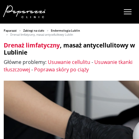
Paparazzi
Zabiegi na ciało
Endermologia Lublin
Drenaż limfatyczny, masaż antycellulitowy Lublin
Drenaż limfatyczny
, masaż antycellulitowy w
Lublinie
Główne problemy:
Usuwanie cellulitu
-
Usuwanie tkanki
tłuszczowej
-
Poprawa skóry po ciąży