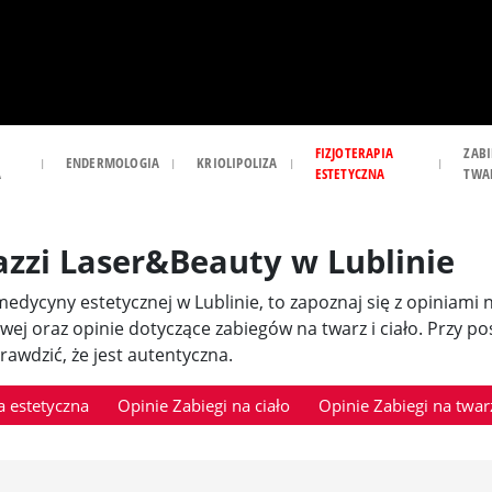
FIZJOTERAPIA
ZABI
ENDERMOLOGIA
KRIOLIPOLIZA
A
ESTETYCZNA
TWA
azzi Laser&Beauty w Lublinie
i medycyny estetycznej w Lublinie, to zapoznaj się z opiniami
owej oraz opinie dotyczące zabiegów na twarz i ciało. Przy 
awdzić, że jest autentyczna.
 estetyczna
Opinie Zabiegi na ciało
Opinie Zabiegi na twar