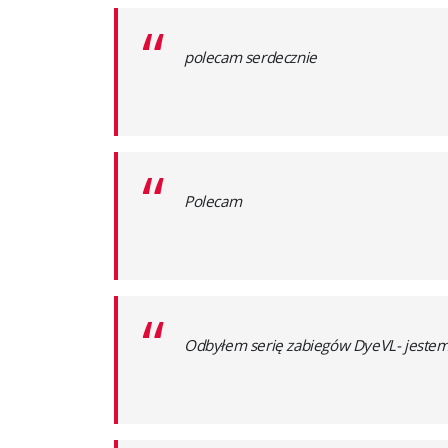
“
polecam serdecznie
“
Polecam
“
Odbyłem serię zabiegów DyeVL- jestem z