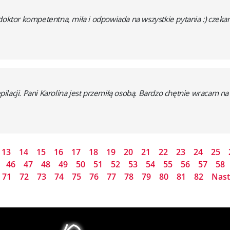
doktor kompetentna, miła i odpowiada na wszystkie pytania :) czekam
lacji. Pani Karolina jest przemiłą osobą. Bardzo chętnie wracam na
13
14
15
16
17
18
19
20
21
22
23
24
25
46
47
48
49
50
51
52
53
54
55
56
57
58
71
72
73
74
75
76
77
78
79
80
81
82
Nas