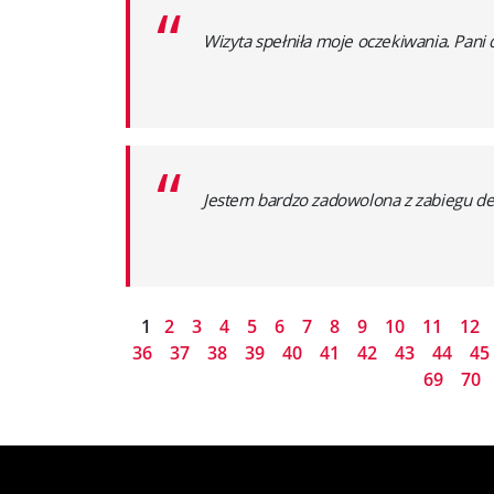
“
Wizyta spełniła moje oczekiwania. Pani 
“
Jestem bardzo zadowolona z zabiegu depi
1
2
3
4
5
6
7
8
9
10
11
12
36
37
38
39
40
41
42
43
44
45
69
70