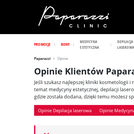
MEDYCYNA
DEPILACJA
PROMOCJE
BONY
ESTETYCZNA
LASEROW
Paparazzi
Opinie
Opinie Klientów Papar
Jeśli szukasz najlepszej kliniki kosmetologii 
temat medycyny estetycznej, depilacji laser
gdzie została dodana, dzięki temu możesz spr
Opinie Depilacja laserowa
Opinie Medycyna