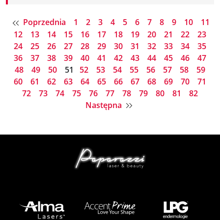
Poprzednia
1
2
3
4
5
6
7
8
9
10
11
12
13
14
15
16
17
18
19
20
21
22
23
24
25
26
27
28
29
30
31
32
33
34
35
36
37
38
39
40
41
42
43
44
45
46
47
48
49
50
51
52
53
54
55
56
57
58
59
60
61
62
63
64
65
66
67
68
69
70
71
72
73
74
75
76
77
78
79
80
81
82
Następna