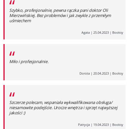
“
Szybko, profesjonalnie, pewna rączka pani doktor Oli
Mierzwińskiej. Bez problemów i jak zwykle z przemiłym
uśmiechem
Agata
|
25.04.2023
|
Booksy
“
Miło i profesjonalnie.
Dorota
|
20.04.2023
|
Booksy
“
Szczerze polecam, wspaniała wykwalifikowana obsługa/
niesamowite podejście. Urocze wnętrza i sprzęt najwyższej
jakości :)
Patrycja
|
19.04.2023
|
Booksy