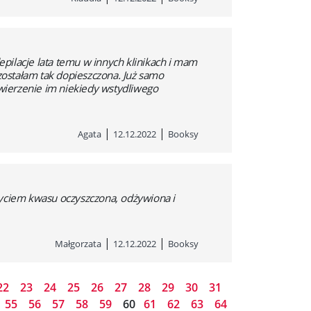
pilacje lata temu w innych klinikach i mam
ostałam tak dopieszczona. Już samo
owierzenie im niekiedy wstydliwego
|
|
Agata
12.12.2022
Booksy
życiem kwasu oczyszczona, odżywiona i
|
|
Małgorzata
12.12.2022
Booksy
22
23
24
25
26
27
28
29
30
31
55
56
57
58
59
60
61
62
63
64