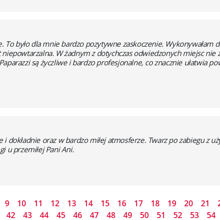
ie. To było dla mnie bardzo pozytywne zaskoczenie. Wykonywałam de
t niepowtarzalna. W żadnym z dotychczas odwiedzonych miejsc nie z
aparazzi są życzliwe i bardzo profesjonalne, co znacznie ułatwia p
 i dokładnie oraz w bardzo miłej atmosferze. Twarz po zabiegu z u
i u przemiłej Pani Ani.
9
10
11
12
13
14
15
16
17
18
19
20
21
1
42
43
44
45
46
47
48
49
50
51
52
53
54