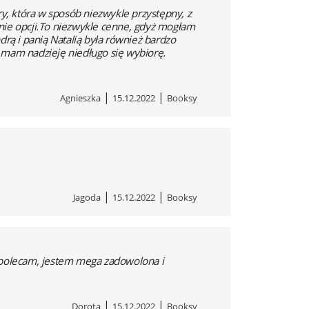
ry, która w sposób niezwykle przystępny, z
nie opcji.To niezwykle cenne, gdyż mogłam
ndrą i panią Natalią była również bardzo
 mam nadzieję niedługo się wybiorę.
|
|
Agnieszka
15.12.2022
Booksy
|
|
Jagoda
15.12.2022
Booksy
o polecam, jestem mega zadowolona i
|
|
Dorota
15.12.2022
Booksy