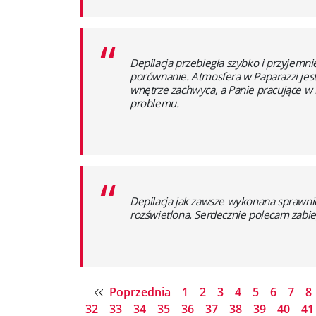
“
Depilacja przebiegła szybko i przyjemn
porównanie. Atmosfera w Paparazzi jes
wnętrze zachwyca, a Panie pracujące w P
problemu.
“
Depilacja jak zawsze wykonana sprawnie
rozświetlona. Serdecznie polecam zabieg
Poprzednia
1
2
3
4
5
6
7
8
32
33
34
35
36
37
38
39
40
4