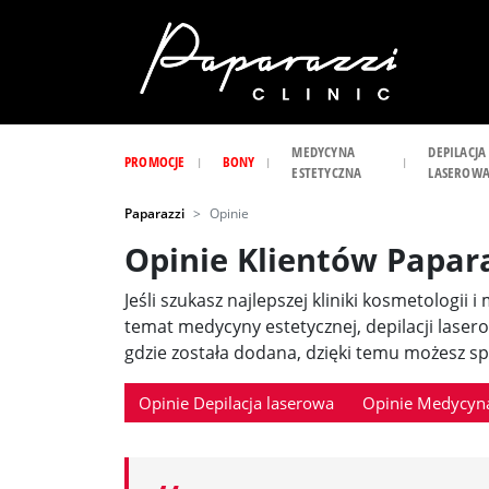
MEDYCYNA
DEPILACJA
PROMOCJE
BONY
ESTETYCZNA
LASEROW
Paparazzi
Opinie
Opinie Klientów Papar
Jeśli szukasz najlepszej kliniki kosmetologii 
temat medycyny estetycznej, depilacji laser
gdzie została dodana, dzięki temu możesz spr
Opinie Depilacja laserowa
Opinie Medycyna