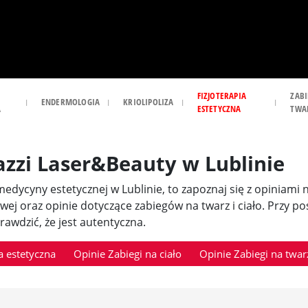
FIZJOTERAPIA
ZABI
ENDERMOLOGIA
KRIOLIPOLIZA
A
ESTETYCZNA
TWA
azzi Laser&Beauty w Lublinie
i medycyny estetycznej w Lublinie, to zapoznaj się z opiniami
owej oraz opinie dotyczące zabiegów na twarz i ciało. Przy 
awdzić, że jest autentyczna.
 estetyczna
Opinie Zabiegi na ciało
Opinie Zabiegi na twar