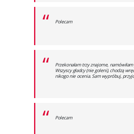
“
Polecam
“
Przekonałam trzy znajome, namówiłam już
Wszyscy gładcy (nie goleni), chodzą wręc
nikogo nie ocenia. Sam wypróbuj, przyjd
“
Polecam