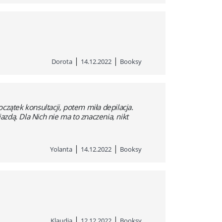
|
|
Dorota
14.12.2022
Booksy
zątek konsultacji, potem miła depilacja.
azdą. Dla Nich nie ma to znaczenia, nikt
|
|
Yolanta
14.12.2022
Booksy
|
|
Klaudia
12.12.2022
Booksy