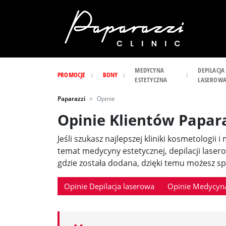
MEDYCYNA
DEPILACJA
PROMOCJE
BONY
ESTETYCZNA
LASEROW
Paparazzi
Opinie
Opinie Klientów Papar
Jeśli szukasz najlepszej kliniki kosmetologii 
temat medycyny estetycznej, depilacji laser
gdzie została dodana, dzięki temu możesz spr
Opinie Depilacja laserowa
Opinie Medycyna