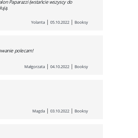
salon Paparazzi (wstańcie wszyscy do
ują.
|
|
Yolanta
05.10.2022
Booksy
dowanie polecam!
|
|
Małgorzata
04.10.2022
Booksy
|
|
Magda
03.10.2022
Booksy