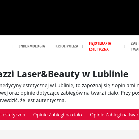
FIZJOTERAPIA
ZABI
ENDERMOLOGIA
KRIOLIPOLIZA
A
ESTETYCZNA
TWA
azzi Laser&Beauty w Lublinie
i medycyny estetycznej w Lublinie, to zapoznaj się z opiniami
owej oraz opinie dotyczące zabiegów na twarz i ciało. Przy 
awdzić, że jest autentyczna.
 estetyczna
Opinie Zabiegi na ciało
Opinie Zabiegi na twar