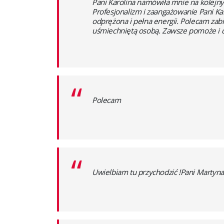
“
Pani Karolina namówiła mnie na kolejny
Profesjonalizm i zaangażowanie Pani K
odprężona i pełna energii. Polecam zabie
uśmiechniętą osobą. Zawsze pomoże i d
“
Polecam
“
Uwielbiam tu przychodzić !Pani Martyna 