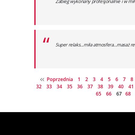
“
Zabieg wykonany profesjonalnie i w mił
“
Super relaks...miła atmosfera...masaż 
Poprzednia
1
2
3
4
5
6
7
8
32
33
34
35
36
37
38
39
40
41
65
66
67
68