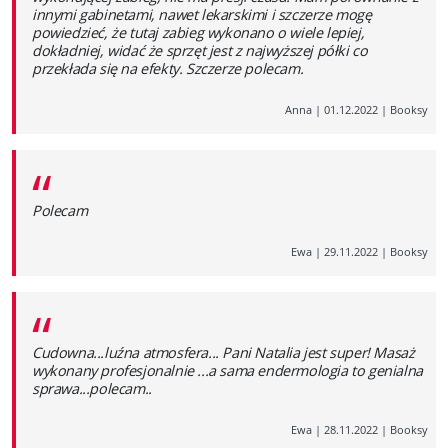
innymi gabinetami, nawet lekarskimi i szczerze mogę
powiedzieć, że tutaj zabieg wykonano o wiele lepiej,
dokładniej, widać że sprzęt jest z najwyższej półki co
przekłada się na efekty. Szczerze polecam.
Anna
|
01.12.2022
|
Booksy
“
Polecam
Ewa
|
29.11.2022
|
Booksy
“
Cudowna...luźna atmosfera... Pani Natalia jest super! Masaż
wykonany profesjonalnie ...a sama endermologia to genialna
sprawa...polecam..
Ewa
|
28.11.2022
|
Booksy