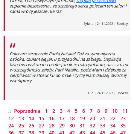
depilacja laserowa
Obsługa na najwyższym poziomie,
zupełnie bezbolesna , ze szczerego serca polecam ten salon i
sama wrócę jeszcze nie raz.
Sylwia
|
24.11.2022
|
Booksy
“
Polecam serdecznie Panią Natalie! Cóż za sympatyczna
osóbka, czułam się jak u przyjaciółki na zabiegu. Depilacja
laserowa wykonana profesjonalnie i skrupulatnie, na czym mi
w szczególności zależy. Pani Natalio, podziwiam i dziękuję za
cierpliwość w stosunku do mnie i życzę Nam dalszej owocnej
współpracy .
Ola
|
24.11.2022
|
Booksy
Poprzednia
1
2
3
4
5
6
7
8
9
10
11
12
13
14
15
16
17
18
19
20
21
22
23
24
25
26
27
28
29
30
31
32
33
34
35
36
37
38
39
40
41
42
43
44
45
46
47