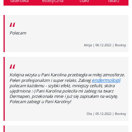
laserowa
estetyczna
ciało
twarz
“
Polecam
Alicja
|
06.12.2022
|
Booksy
“
Kolejna wizyta u Pani Karolina przebiegła w miłej atmosferze.
endermologii
Pełen profesjonalizm i super relaks. Zabieg
polecam każdemu - szybki efekt, mniejszy cellulit, skóra
ujędrniona :-) Pani Karolina poleciła mi zabieg na twarz
Dermapen, przekonała mnie i już się zapisałam na wizytę.
Polecam zabiegi u Pani Karoliny!
Ola
|
05.12.2022
|
Booksy