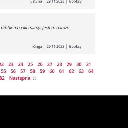
|
|
Justyna
29.11.2023
Booksy
ju problemu jaki mamy. Jestem bardzo
|
|
Kinga
29.11.2023
Booksy
22
23
24
25
26
27
28
29
30
31
55
56
57
58
59
60
61
62
63
64
82
Następna