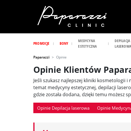
MEDYCYNA
DEPILACJA
PROMOCJE
BONY
ESTETYCZNA
LASEROW
Paparazzi
Opinie
Opinie Klientów Papar
Jeśli szukasz najlepszej kliniki kosmetologii 
temat medycyny estetycznej, depilacji laser
gdzie została dodana, dzięki temu możesz spr
Opinie Depilacja laserowa
Opinie Medycyna