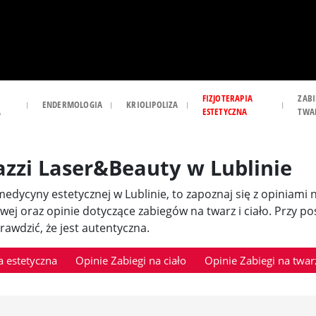
FIZJOTERAPIA
ZABI
ENDERMOLOGIA
KRIOLIPOLIZA
A
ESTETYCZNA
TWA
azzi Laser&Beauty w Lublinie
i medycyny estetycznej w Lublinie, to zapoznaj się z opiniami
owej oraz opinie dotyczące zabiegów na twarz i ciało. Przy 
awdzić, że jest autentyczna.
 estetyczna
Opinie Zabiegi na ciało
Opinie Zabiegi na twar