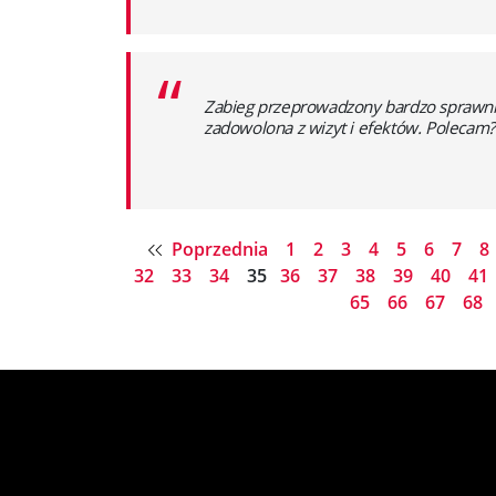
“
Zabieg przeprowadzony bardzo sprawnie 
zadowolona z wizyt i efektów. Polecam?
Poprzednia
1
2
3
4
5
6
7
8
32
33
34
35
36
37
38
39
40
41
65
66
67
68