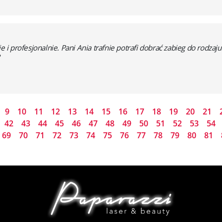
i profesjonalnie. Pani Ania trafnie potrafi dobrać zabieg do rodza
9
10
11
12
13
14
15
16
17
18
19
20
21
42
43
44
45
46
47
48
49
50
51
52
53
54
69
70
71
72
73
74
75
76
77
78
79
80
81