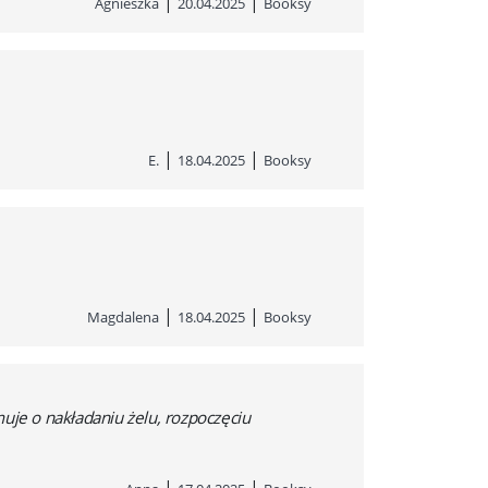
|
|
Agnieszka
20.04.2025
Booksy
|
|
E.
18.04.2025
Booksy
|
|
Magdalena
18.04.2025
Booksy
uje o nakładaniu żelu, rozpoczęciu
|
|