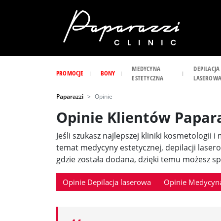
MEDYCYNA
DEPILACJA
PROMOCJE
BONY
ESTETYCZNA
LASEROW
Paparazzi
Opinie
Opinie Klientów Papar
Jeśli szukasz najlepszej kliniki kosmetologii 
temat medycyny estetycznej, depilacji laser
gdzie została dodana, dzięki temu możesz spr
Opinie Depilacja laserowa
Opinie Medycyna