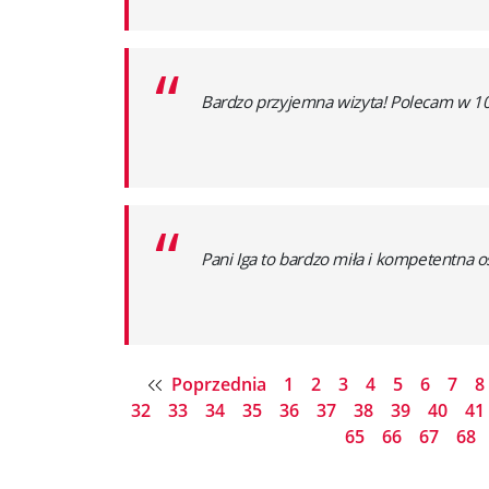
“
Bardzo przyjemna wizyta! Polecam w 
“
Pani Iga to bardzo miła i kompetentna o
Poprzednia
1
2
3
4
5
6
7
8
32
33
34
35
36
37
38
39
40
41
65
66
67
68