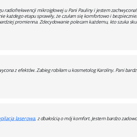
u radiofrekwencji mikroigłowej u Pani Pauliny i jestem zachwycona!
e każdego etapu sprawiły, że czułam się komfortowo i bezpiecznie. 
i bardziej promienna. Zdecydowanie polecam każdemu, kto szuka skute
ycona z efektów. Zabieg robiłam u kosmetolog Karoliny. Pani bardzo 
pilacja laserowa
, z dbałością o mój komfort. Jestem bardzo zadowo