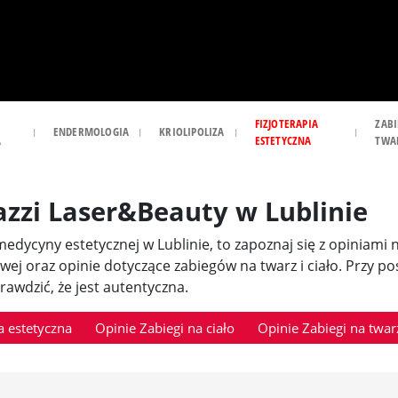
FIZJOTERAPIA
ZABI
ENDERMOLOGIA
KRIOLIPOLIZA
A
ESTETYCZNA
TWA
azzi Laser&Beauty w Lublinie
i medycyny estetycznej w Lublinie, to zapoznaj się z opiniami
owej oraz opinie dotyczące zabiegów na twarz i ciało. Przy 
awdzić, że jest autentyczna.
 estetyczna
Opinie Zabiegi na ciało
Opinie Zabiegi na twar