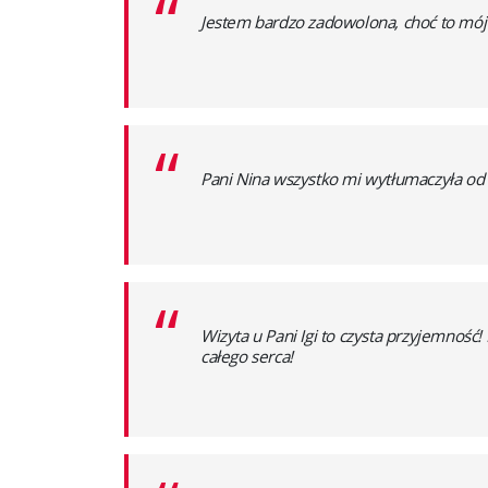
“
Jestem bardzo zadowolona, choć to mój 
“
Pani Nina wszystko mi wytłumaczyła od p
“
Wizyta u Pani Igi to czysta przyjemność
całego serca!