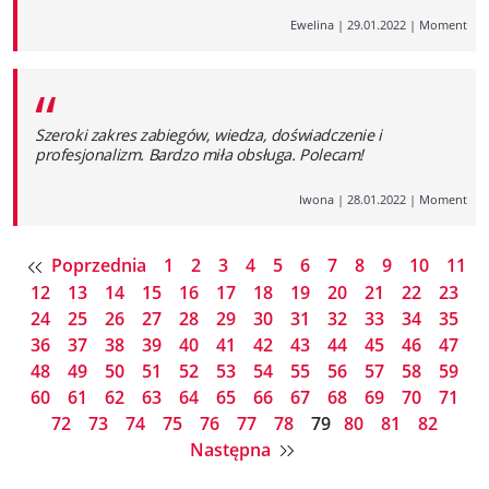
Ewelina
|
29.01.2022
|
Moment
“
Szeroki zakres zabiegów, wiedza, doświadczenie i
profesjonalizm. Bardzo miła obsługa. Polecam!
Iwona
|
28.01.2022
|
Moment
Poprzednia
1
2
3
4
5
6
7
8
9
10
11
12
13
14
15
16
17
18
19
20
21
22
23
24
25
26
27
28
29
30
31
32
33
34
35
36
37
38
39
40
41
42
43
44
45
46
47
48
49
50
51
52
53
54
55
56
57
58
59
60
61
62
63
64
65
66
67
68
69
70
71
72
73
74
75
76
77
78
79
80
81
82
Następna