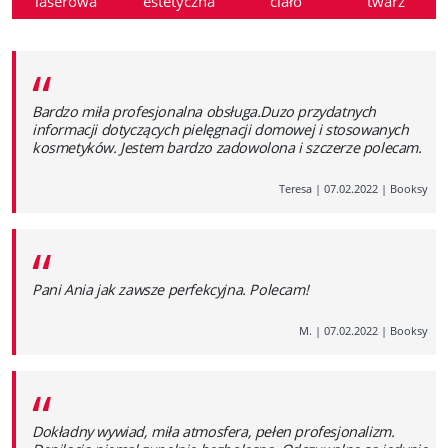
laserowa
estetyczna
ciało
twarz
“
Bardzo miła profesjonalna obsługa.Duzo przydatnych
informacji dotyczących pielęgnacji domowej i stosowanych
kosmetyków. Jestem bardzo zadowolona i szczerze polecam.
Teresa
|
07.02.2022
|
Booksy
“
Pani Ania jak zawsze perfekcyjna. Polecam!
M.
|
07.02.2022
|
Booksy
“
Dokładny wywiad, miła atmosfera, pełen profesjonalizm.