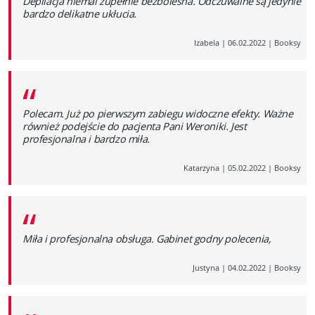
Depilacja niemal zupełnie bezbolesna. Odczuwalne są jedynie
bardzo delikatne ukłucia.
Izabela
|
06.02.2022
|
Booksy
“
Polecam. Już po pierwszym zabiegu widoczne efekty. Ważne
również podejście do pacjenta Pani Weroniki. Jest
profesjonalna i bardzo miła.
Katarzyna
|
05.02.2022
|
Booksy
“
Miła i profesjonalna obsługa. Gabinet godny polecenia,
Justyna
|
04.02.2022
|
Booksy