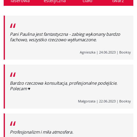
laserowa
estetyczna
ciało
twarz
“
Pani Paulina jest fantastyczna - zabieg wykonany bardzo
fachowo, wszystko rzeczowo wytłumaczone.
Agnieszka
|
24.06.2023
|
Booksy
“
Bardzo rzeczowa konsultacja, profesjonalne podejście.
Polecam ♥️
Małgorzata
|
22.06.2023
|
Booksy
“
Profesjonalizm i miła atmosfera.