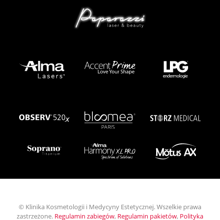
© Klinika Kosmetologii i Medycyny Estetycznej. Wszelkie prawa
zastrzeżone.
Regulamin zabiegów
,
Regulamin pakietów
,
Polityka