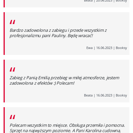
Beata
|
20.06.2023
|
Booksy
“
Bardzo zadowolona z zabiegu i przede wszystkim z
profesjonalizmu pani Pauliny. Będę wracać!
Ewa
|
16.06.2023
|
Booksy
“
Zabieg z Panią Emilią przebieg w miłej atmosferze, jestem
zadowolona z efektów :) Polecam!
Beata
|
16.06.2023
|
Booksy
“
Polecam wszystkim to miejsce. Obsługa przemiła i pomocna.
Sprzęt na najwyższym poziomie. A Pani Karolina cudowna,