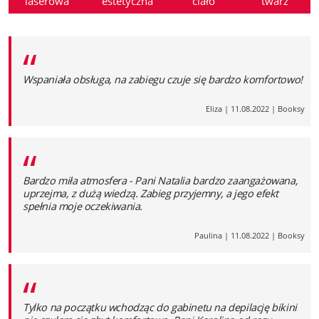
laserowa
estetyczna
ciało
twarz
“
Wspaniała obsługa, na zabiegu czuje się bardzo komfortowo!
Eliza
|
11.08.2022
|
Booksy
“
Bardzo miła atmosfera - Pani Natalia bardzo zaangażowana,
uprzejma, z dużą wiedzą. Zabieg przyjemny, a jego efekt
spełnia moje oczekiwania.
Paulina
|
11.08.2022
|
Booksy
“
Tylko na początku wchodząc do gabinetu na depilację bikini