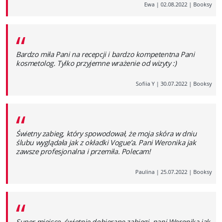
Ewa
|
02.08.2022
|
Booksy
“
Bardzo miła Pani na recepcji i bardzo kompetentna Pani
kosmetolog. Tylko przyjemne wrażenie od wizyty :)
Sofiia Y
|
30.07.2022
|
Booksy
“
Świetny zabieg, który spowodował, że moja skóra w dniu
ślubu wyglądała jak z okładki Vogue’a. Pani Weronika jak
zawsze profesjonalna i przemiła. Polecam!
Paulina
|
25.07.2022
|
Booksy
“
Super miejsce, świetnie dobierane zabiegi, pani Weronika jak