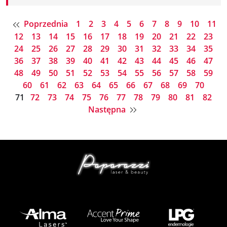
Poprzednia
1
2
3
4
5
6
7
8
9
10
11
12
13
14
15
16
17
18
19
20
21
22
23
24
25
26
27
28
29
30
31
32
33
34
35
36
37
38
39
40
41
42
43
44
45
46
47
48
49
50
51
52
53
54
55
56
57
58
59
60
61
62
63
64
65
66
67
68
69
70
71
72
73
74
75
76
77
78
79
80
81
82
Następna