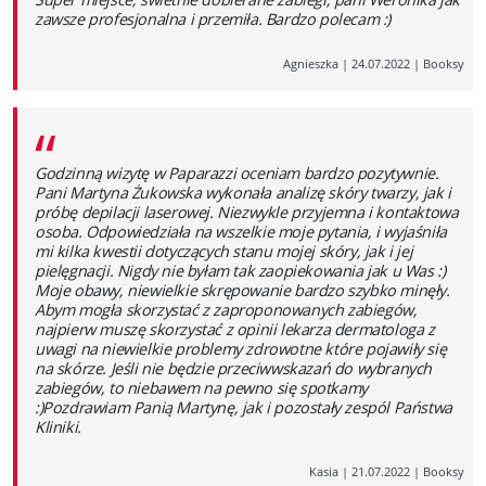
zawsze profesjonalna i przemiła. Bardzo polecam :)
Agnieszka
|
24.07.2022
|
Booksy
“
Godzinną wizytę w Paparazzi oceniam bardzo pozytywnie.
Pani Martyna Żukowska wykonała analizę skóry twarzy, jak i
próbę depilacji laserowej. Niezwykle przyjemna i kontaktowa
osoba. Odpowiedziała na wszelkie moje pytania, i wyjaśniła
mi kilka kwestii dotyczących stanu mojej skóry, jak i jej
pielęgnacji. Nigdy nie byłam tak zaopiekowania jak u Was :)
Moje obawy, niewielkie skrępowanie bardzo szybko minęły.
Abym mogła skorzystać z zaproponowanych zabiegów,
najpierw muszę skorzystać z opinii lekarza dermatologa z
uwagi na niewielkie problemy zdrowotne które pojawiły się
na skórze. Jeśli nie będzie przeciwwskazań do wybranych
zabiegów, to niebawem na pewno się spotkamy
:)Pozdrawiam Panią Martynę, jak i pozostały zespól Państwa
Kliniki.
Kasia
|
21.07.2022
|
Booksy