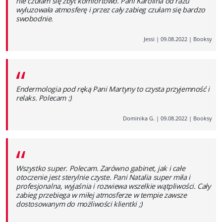
nie czułam się zbyt komfortowo. Pani Karolina od razu
wyluzowała atmosferę i przez cały zabieg czułam się bardzo
swobodnie.
Jessi
|
09.08.2022
|
Booksy
“
Endermologia pod ręką Pani Martyny to czysta przyjemność i
relaks. Polecam :)
Dominika G.
|
09.08.2022
|
Booksy
“
Wszystko super. Polecam. Zarówno gabinet, jak i całe
otoczenie jest sterylnie czyste. Pani Natalia super miła i
profesjonalna, wyjaśnia i rozwiewa wszelkie wątpliwości. Cały
zabieg przebiega w miłej atmosferze w tempie zawsze
dostosowanym do możliwości klientki ;)