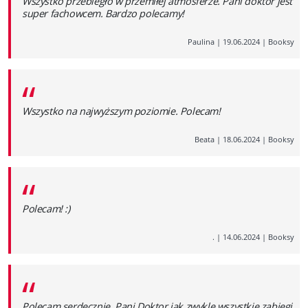
Wszystko przebiegło w przemiłej atmosferze. Pani doktor jest
super fachowcem. Bardzo polecamy!
Paulina
|
19.06.2024
|
Booksy
“
Wszystko na najwyższym poziomie. Polecam!
Beata
|
18.06.2024
|
Booksy
“
Polecam! :)
.
|
14.06.2024
|
Booksy
“
Polecam serdecznie. Pani Doktor jak zwykle wszystkie zabiegi