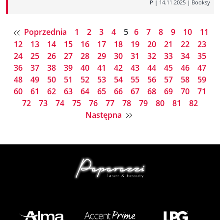
P
|
14.11.2025
|
Booksy
Poprzednia
1
2
3
4
5
6
7
8
9
10
11
12
13
14
15
16
17
18
19
20
21
22
23
24
25
26
27
28
29
30
31
32
33
34
35
36
37
38
39
40
41
42
43
44
45
46
47
48
49
50
51
52
53
54
55
56
57
58
59
60
61
62
63
64
65
66
67
68
69
70
71
72
73
74
75
76
77
78
79
80
81
82
Następna