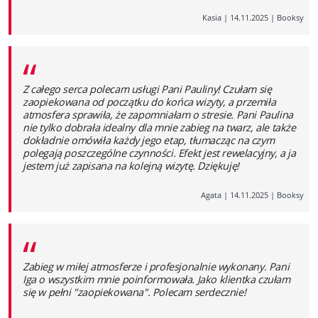
Kasia
|
14.11.2025
|
Booksy
“
Z całego serca polecam usługi Pani Pauliny! Czułam się
zaopiekowana od początku do końca wizyty, a przemiła
atmosfera sprawiła, że zapomniałam o stresie. Pani Paulina
nie tylko dobrała idealny dla mnie zabieg na twarz, ale także
dokładnie omówiła każdy jego etap, tłumacząc na czym
polegają poszczególne czynności. Efekt jest rewelacyjny, a ja
jestem już zapisana na kolejną wizytę. Dziękuję!
Agata
|
14.11.2025
|
Booksy
“
Zabieg w miłej atmosferze i profesjonalnie wykonany. Pani
Iga o wszystkim mnie poinformowała. Jako klientka czułam
się w pełni "zaopiekowana". Polecam serdecznie!