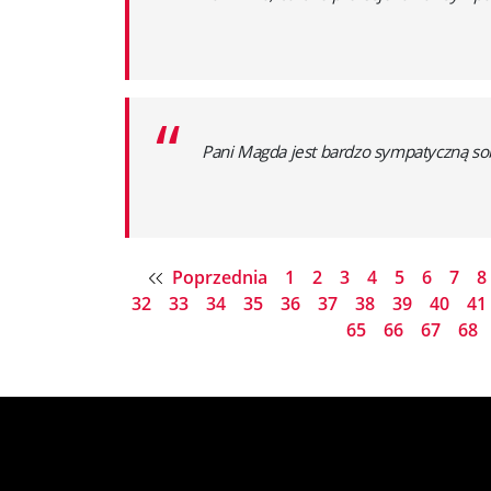
“
Pani Magda jest bardzo sympatyczną sob
Poprzednia
1
2
3
4
5
6
7
8
32
33
34
35
36
37
38
39
40
41
65
66
67
68