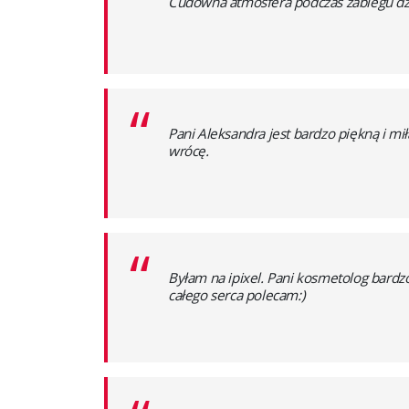
“
Cudowna atmosfera podczas zabiegu dzi
“
Pani Aleksandra jest bardzo piękną i m
wrócę.
“
Byłam na ipixel. Pani kosmetolog bardzo
całego serca polecam:)