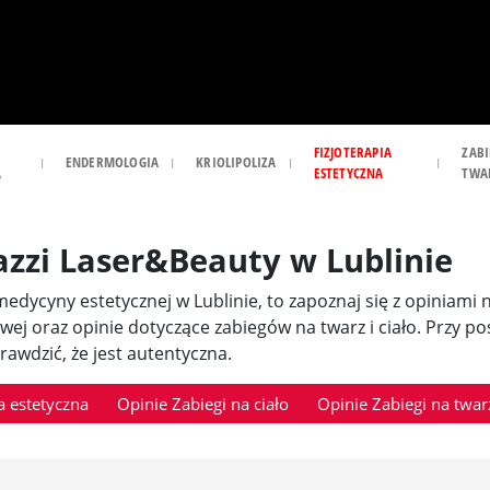
FIZJOTERAPIA
ZABI
ENDERMOLOGIA
KRIOLIPOLIZA
A
ESTETYCZNA
TWA
azzi Laser&Beauty w Lublinie
i medycyny estetycznej w Lublinie, to zapoznaj się z opiniami
owej oraz opinie dotyczące zabiegów na twarz i ciało. Przy 
awdzić, że jest autentyczna.
 estetyczna
Opinie Zabiegi na ciało
Opinie Zabiegi na twar