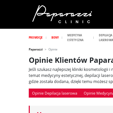
MEDYCYNA
DEPILACJA
PROMOCJE
BONY
ESTETYCZNA
LASEROW
Paparazzi
Opinie
Opinie Klientów Papar
Jeśli szukasz najlepszej kliniki kosmetologii 
temat medycyny estetycznej, depilacji laser
gdzie została dodana, dzięki temu możesz spr
Opinie Depilacja laserowa
Opinie Medycyna