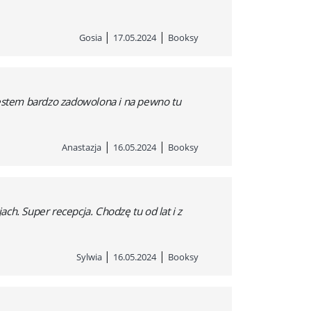
|
|
Gosia
17.05.2024
Booksy
 Jestem bardzo zadowolona i na pewno tu
|
|
Anastazja
16.05.2024
Booksy
ch. Super recepcja. Chodzę tu od lat i z
|
|
Sylwia
16.05.2024
Booksy