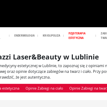
FIZJOTERAPIA
ZABI
ENDERMOLOGIA
KRIOLIPOLIZA
A
ESTETYCZNA
TWA
azzi Laser&Beauty w Lublinie
i medycyny estetycznej w Lublinie, to zapoznaj się z opiniami
owej oraz opinie dotyczące zabiegów na twarz i ciało. Przy 
awdzić, że jest autentyczna.
 estetyczna
Opinie Zabiegi na ciało
Opinie Zabiegi na twar