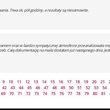
ania. Trwa ok. pół godziny, a rezultaty są niesamowite.
waniem oraz w bardzo sympatycznej atmosferze przeanalizowała moją
zeb. Całą dokumentację na maila dostałam już następnego dnia. Je
9
10
11
12
13
14
15
16
17
18
19
20
21
42
43
44
45
46
47
48
49
50
51
52
53
54
69
70
71
72
73
74
75
76
77
78
79
80
81