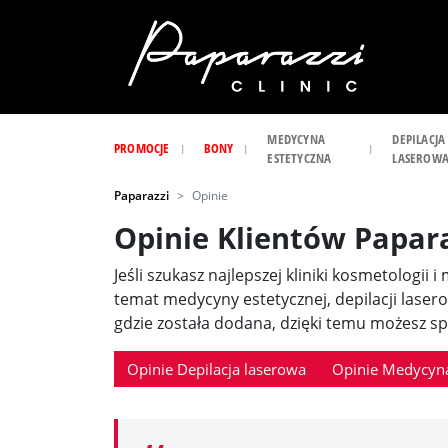
MEDYCYNA
DEPILACJA
PROMOCJE
BONY
ESTETYCZNA
LASEROW
Paparazzi
Opinie
Opinie Klientów Papar
Jeśli szukasz najlepszej kliniki kosmetologii 
temat medycyny estetycznej, depilacji laser
gdzie została dodana, dzięki temu możesz spr
Opinie Depilacja laserowa
Opinie Medycyna