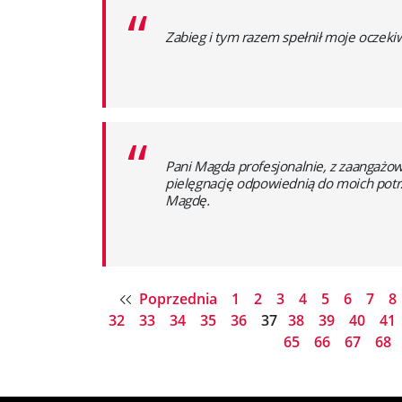
“
Zabieg i tym razem spełnił moje oczekiw
“
Pani Magda profesjonalnie, z zaangażo
pielęgnację odpowiednią do moich potr
Magdę.
Poprzednia
1
2
3
4
5
6
7
8
32
33
34
35
36
37
38
39
40
41
65
66
67
68