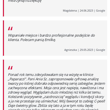
mistrzynią!!!!Dziękuję
Magdalena
|
24.06.2023
|
Google
“
Wspaniałe miejsce i bardzo profesjonalne podejście do
klienta. Polecam panią Emilkę.
Agnieszka
|
29.05.2023
|
Google
“
Ponad rok temu zdecydowałam się na wizytę w klinice
„Paparazzi”. Pani Ania Sz. zaproponowała cyfrową analizę
twarzy po której dobrała odpowiednią serię zabiegów. Jestem
zachwycona efektami. Moja cera jest napięta, nawilżona i ma
zdrowy wygląd. Wyglądam dużo młodziej niż kilka lat temu.
Koleżanki pozytywnie „zazdroszczą” wyglądu i kondycji skory
a ja nie przestaje się uśmiechać. Mój faworyt to zabieg C-peel!
Daje świetny glow. Zbliża się lato a ja w tym roku będę
cieszyła się nie tylko zdrowym wyglądem cery ale również