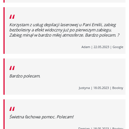
“
Korzystam z usług depilacji laserowej u Pani Emilii, zabieg
bezbolesny a efekt widoczny już po pierwszym zabiegu.
Zabieg minął w bardzo miłej atmosferze. Bardzo polecam. ?
Adam
|
22.05.2023
|
Google
“
Bardzo polecam.
Justyna
|
18.05.2023
|
Booksy
“
Świetna fachowa pomoc. Polecam!
Damian
|
18.05.2023
|
Booksy