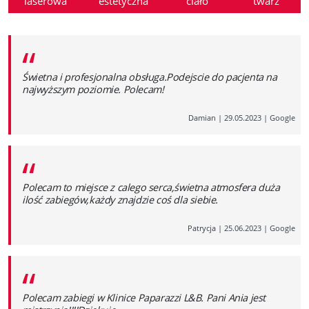
laserowa
estetyczna
ciało
twarz
“
Świetna i profesjonalna obsługa.Podejscie do pacjenta na
najwyższym poziomie. Polecam!
Damian
|
29.05.2023
|
Google
“
Polecam to miejsce z calego serca,świetna atmosfera duża
ilość zabiegów,każdy znajdzie coś dla siebie.
Patrycja
|
25.06.2023
|
Google
“
Polecam zabiegi w Klinice Paparazzi L&B. Pani Ania jest