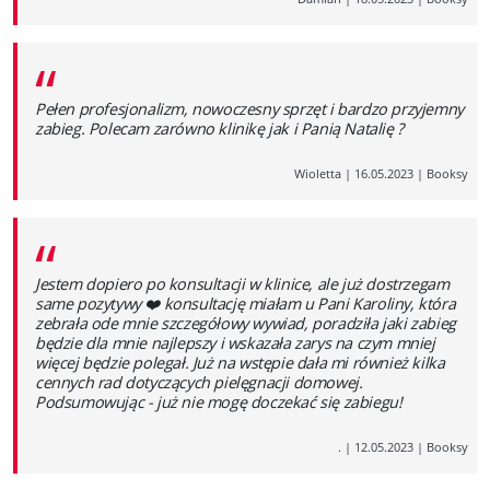
“
Pełen profesjonalizm, nowoczesny sprzęt i bardzo przyjemny
zabieg. Polecam zarówno klinikę jak i Panią Natalię ?
Wioletta
|
16.05.2023
|
Booksy
“
Jestem dopiero po konsultacji w klinice, ale już dostrzegam
same pozytywy ❤️ konsultację miałam u Pani Karoliny, która
zebrała ode mnie szczegółowy wywiad, poradziła jaki zabieg
będzie dla mnie najlepszy i wskazała zarys na czym mniej
więcej będzie polegał. Już na wstępie dała mi również kilka
cennych rad dotyczących pielęgnacji domowej.
Podsumowując - już nie mogę doczekać się zabiegu!
.
|
12.05.2023
|
Booksy