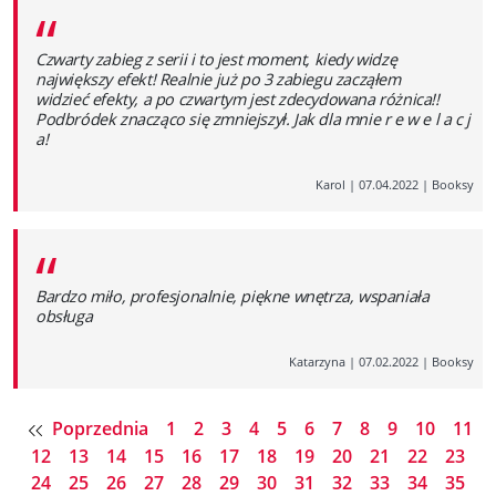
“
Czwarty zabieg z serii i to jest moment, kiedy widzę
największy efekt! Realnie już po 3 zabiegu zacząłem
widzieć efekty, a po czwartym jest zdecydowana różnica!!
Podbródek znacząco się zmniejszył. Jak dla mnie r e w e l a c j
a!
Karol
|
07.04.2022
|
Booksy
“
Bardzo miło, profesjonalnie, piękne wnętrza, wspaniała
obsługa
Katarzyna
|
07.02.2022
|
Booksy
Poprzednia
1
2
3
4
5
6
7
8
9
10
11
12
13
14
15
16
17
18
19
20
21
22
23
24
25
26
27
28
29
30
31
32
33
34
35