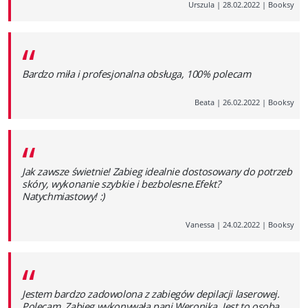
Urszula
|
28.02.2022
|
Booksy
“
Bardzo miła i profesjonalna obsługa, 100% polecam
Beata
|
26.02.2022
|
Booksy
“
Jak zawsze świetnie! Zabieg idealnie dostosowany do potrzeb
skóry, wykonanie szybkie i bezbolesne.Efekt?
Natychmiastowy! :)
Vanessa
|
24.02.2022
|
Booksy
“
Jestem bardzo zadowolona z zabiegów depilacji laserowej.
Polecam. Zabieg wykonywała pani Weronika. Jest to osoba