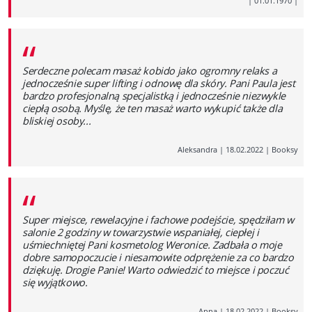
|
01.01.1970
|
“
Serdeczne polecam masaż kobido jako ogromny relaks a
jednocześnie super lifting i odnowę dla skóry. Pani Paula jest
bardzo profesjonalną specjalistką i jednocześnie niezwykle
ciepłą osobą. Myślę, że ten masaż warto wykupić także dla
bliskiej osoby...
Aleksandra
|
18.02.2022
|
Booksy
“
Super miejsce, rewelacyjne i fachowe podejście, spędziłam w
salonie 2 godziny w towarzystwie wspaniałej, ciepłej i
uśmiechniętej Pani kosmetolog Weronice. Zadbała o moje
dobre samopoczucie i niesamowite odprężenie za co bardzo
dziękuję. Drogie Panie! Warto odwiedzić to miejsce i poczuć
się wyjątkowo.
Anna
|
18.02.2022
|
Booksy