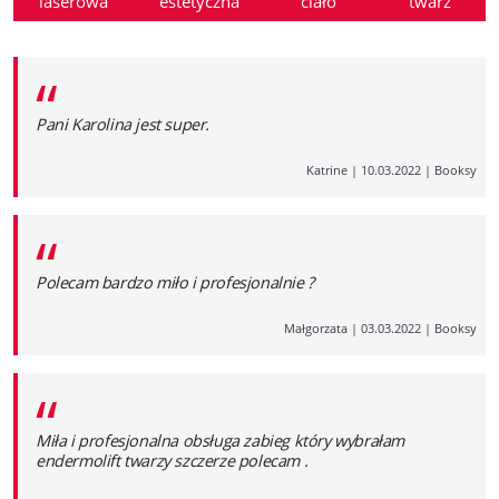
laserowa
estetyczna
ciało
twarz
“
Pani Karolina jest super.
Katrine
|
10.03.2022
|
Booksy
“
Polecam bardzo miło i profesjonalnie ?
Małgorzata
|
03.03.2022
|
Booksy
“
Miła i profesjonalna obsługa zabieg który wybrałam
endermolift twarzy szczerze polecam .