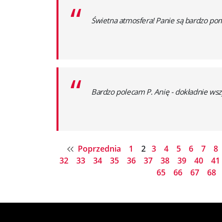
“
Świetna atmosfera! Panie są bardzo p
“
Bardzo polecam P. Anię - dokładnie wsz
Poprzednia
1
2
3
4
5
6
7
8
32
33
34
35
36
37
38
39
40
41
65
66
67
68