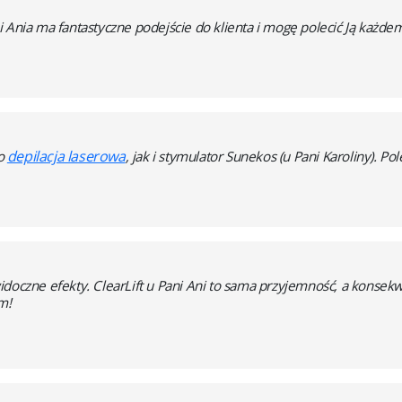
 Ania ma fantastyczne podejście do klienta i mogę polecić Ją każde
depilacja laserowa
no
, jak i stymulator Sunekos (u Pani Karoliny). Po
idoczne efekty. ClearLift u Pani Ani to sama przyjemność, a konsek
m!