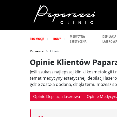
MEDYCYNA
DEPILACJA
PROMOCJE
BONY
ESTETYCZNA
LASEROW
Paparazzi
Opinie
Opinie Klientów Papar
Jeśli szukasz najlepszej kliniki kosmetologii 
temat medycyny estetycznej, depilacji laser
gdzie została dodana, dzięki temu możesz spr
Opinie Depilacja laserowa
Opinie Medycyna