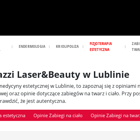
FIZJOTERAPIA
ZABI
ENDERMOLOGIA
KRIOLIPOLIZA
A
ESTETYCZNA
TWA
azzi Laser&Beauty w Lublinie
i medycyny estetycznej w Lublinie, to zapoznaj się z opiniami
owej oraz opinie dotyczące zabiegów na twarz i ciało. Przy 
awdzić, że jest autentyczna.
 estetyczna
Opinie Zabiegi na ciało
Opinie Zabiegi na twar