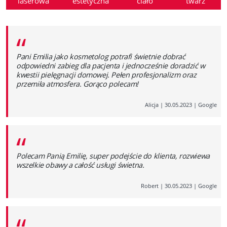
laserowa
estetyczna
ciało
twarz
“
Pani Emilia jako kosmetolog potrafi świetnie dobrać
odpowiedni zabieg dla pacjenta i jednocześnie doradzić w
kwestii pielęgnacji domowej. Pełen profesjonalizm oraz
przemiła atmosfera. Gorąco polecam!
Alicja
|
30.05.2023
|
Google
“
Polecam Panią Emilię, super podejście do klienta, rozwiewa
wszelkie obawy a całość usługi świetna.
Robert
|
30.05.2023
|
Google