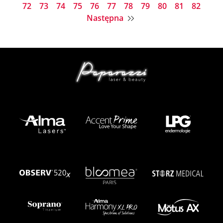
72
73
74
75
76
77
78
79
80
81
82
Następna