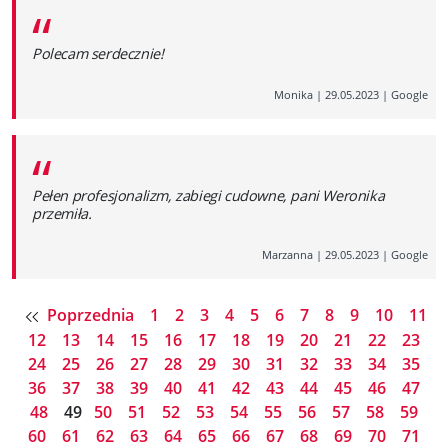
“
Polecam serdecznie!
Monika
|
29.05.2023
|
Google
“
Pełen profesjonalizm, zabiegi cudowne, pani Weronika
przemiła.
Marzanna
|
29.05.2023
|
Google
Poprzednia
1
2
3
4
5
6
7
8
9
10
11
12
13
14
15
16
17
18
19
20
21
22
23
24
25
26
27
28
29
30
31
32
33
34
35
36
37
38
39
40
41
42
43
44
45
46
47
48
49
50
51
52
53
54
55
56
57
58
59
60
61
62
63
64
65
66
67
68
69
70
71