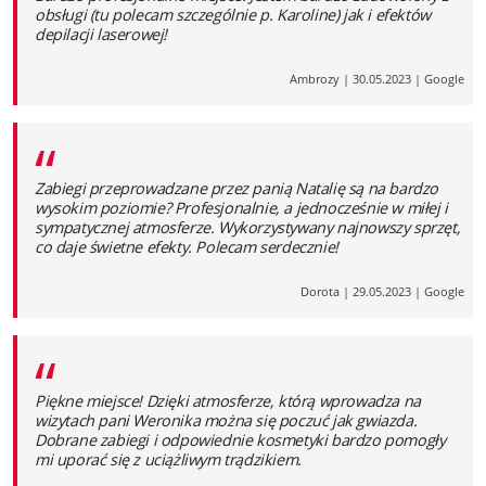
obsługi (tu polecam szczególnie p. Karoline) jak i efektów
depilacji laserowej!
Ambrozy
|
30.05.2023
|
Google
“
Zabiegi przeprowadzane przez panią Natalię są na bardzo
wysokim poziomie? Profesjonalnie, a jednocześnie w miłej i
sympatycznej atmosferze. Wykorzystywany najnowszy sprzęt,
co daje świetne efekty. Polecam serdecznie!
Dorota
|
29.05.2023
|
Google
“
Piękne miejsce! Dzięki atmosferze, którą wprowadza na
wizytach pani Weronika można się poczuć jak gwiazda.
Dobrane zabiegi i odpowiednie kosmetyki bardzo pomogły
mi uporać się z uciążliwym trądzikiem.