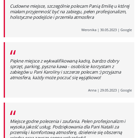
“
Cudowne miejsce, szczególnie polecam Panią Emilię u której
miałam przyjemność być na zabiegu, pełen profesjonalizm,
holistyczne podejście i przemiła atmosfera
Weronika
|
30.05.2023
|
Google
“
Piękne miejsce z wykwalifikowaną kadrą, bardzo dobry
sprzęt, parking, pyszna kawa - osobiście korzystam z
zabiegów u Pani Karoliny i szczerze polecam :) przyjazna
atmosfera, każdy może poczuć się wyjątkowo!
Anna
|
29.05.2023
|
Google
“
Miejsce godne polecenia i zaufania. Pelen profesjonalizm i
wysoka jakość usług. Podziękowania dla Pani Natalii za
przemiłą i komfortową atmosferę, dzielenie się obszerną
wiedzą oraz zawsze cenne wskazówki!