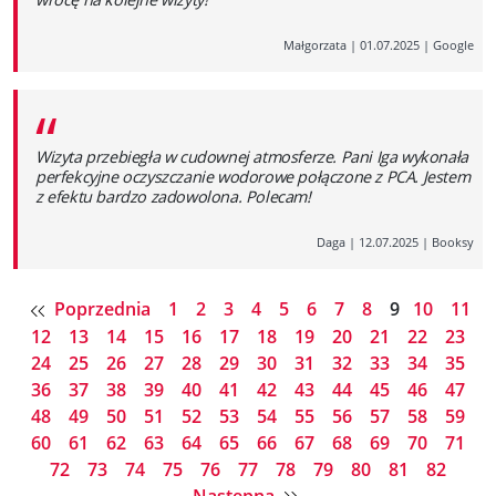
Małgorzata
|
01.07.2025
|
Google
“
Wizyta przebiegła w cudownej atmosferze. Pani Iga wykonała
perfekcyjne oczyszczanie wodorowe połączone z PCA. Jestem
z efektu bardzo zadowolona. Polecam!
Daga
|
12.07.2025
|
Booksy
Poprzednia
1
2
3
4
5
6
7
8
9
10
11
12
13
14
15
16
17
18
19
20
21
22
23
24
25
26
27
28
29
30
31
32
33
34
35
36
37
38
39
40
41
42
43
44
45
46
47
48
49
50
51
52
53
54
55
56
57
58
59
60
61
62
63
64
65
66
67
68
69
70
71
72
73
74
75
76
77
78
79
80
81
82
Następna