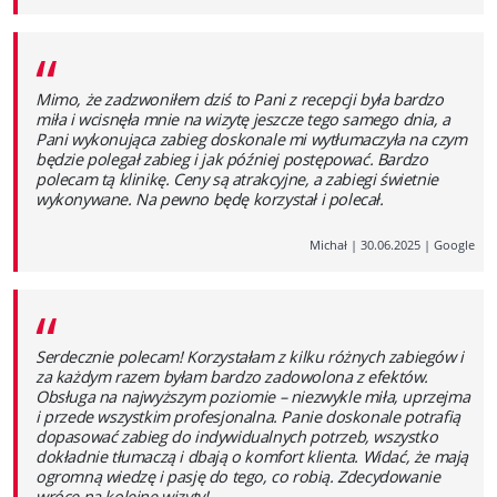
“
Mimo, że zadzwoniłem dziś to Pani z recepcji była bardzo
miła i wcisnęła mnie na wizytę jeszcze tego samego dnia, a
Pani wykonująca zabieg doskonale mi wytłumaczyła na czym
będzie polegał zabieg i jak później postępować. Bardzo
polecam tą klinikę. Ceny są atrakcyjne, a zabiegi świetnie
wykonywane. Na pewno będę korzystał i polecał.
Michał
|
30.06.2025
|
Google
“
Serdecznie polecam! Korzystałam z kilku różnych zabiegów i
za każdym razem byłam bardzo zadowolona z efektów.
Obsługa na najwyższym poziomie – niezwykle miła, uprzejma
i przede wszystkim profesjonalna. Panie doskonale potrafią
dopasować zabieg do indywidualnych potrzeb, wszystko
dokładnie tłumaczą i dbają o komfort klienta. Widać, że mają
ogromną wiedzę i pasję do tego, co robią. Zdecydowanie
wrócę na kolejne wizyty!