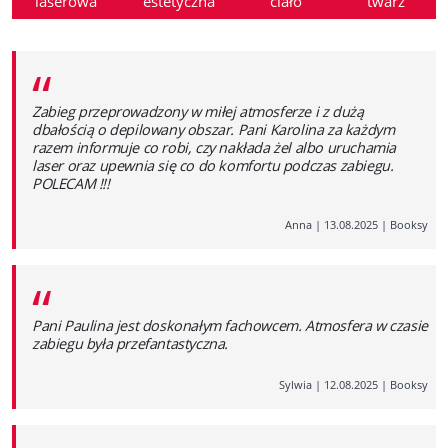
laserowa
estetyczna
ciało
twarz
“
Zabieg przeprowadzony w miłej atmosferze i z dużą
dbałością o depilowany obszar. Pani Karolina za każdym
razem informuje co robi, czy nakłada żel albo uruchamia
laser oraz upewnia się co do komfortu podczas zabiegu.
POLECAM !!!
Anna
|
13.08.2025
|
Booksy
“
Pani Paulina jest doskonałym fachowcem. Atmosfera w czasie
zabiegu była przefantastyczna.
Sylwia
|
12.08.2025
|
Booksy