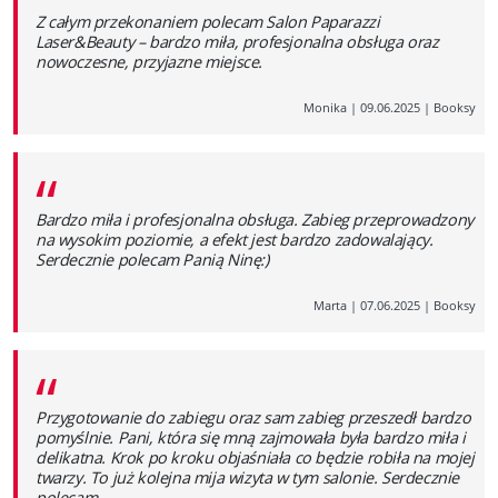
“
Z całym przekonaniem polecam Salon Paparazzi
Laser&Beauty – bardzo miła, profesjonalna obsługa oraz
nowoczesne, przyjazne miejsce.
Monika
|
09.06.2025
|
Booksy
“
Bardzo miła i profesjonalna obsługa. Zabieg przeprowadzony
na wysokim poziomie, a efekt jest bardzo zadowalający.
Serdecznie polecam Panią Ninę:)
Marta
|
07.06.2025
|
Booksy
“
Przygotowanie do zabiegu oraz sam zabieg przeszedł bardzo
pomyślnie. Pani, która się mną zajmowała była bardzo miła i
delikatna. Krok po kroku objaśniała co będzie robiła na mojej
twarzy. To już kolejna mija wizyta w tym salonie. Serdecznie
polecam.