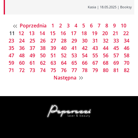
Kasia
|
18.05.2025
|
Booksy
Poprzednia
1
2
3
4
5
6
7
8
9
10
11
12
13
14
15
16
17
18
19
20
21
22
23
24
25
26
27
28
29
30
31
32
33
34
35
36
37
38
39
40
41
42
43
44
45
46
47
48
49
50
51
52
53
54
55
56
57
58
59
60
61
62
63
64
65
66
67
68
69
70
71
72
73
74
75
76
77
78
79
80
81
82
Następna