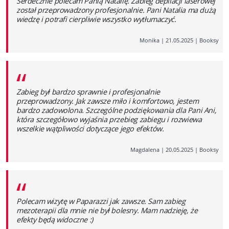
Serdecznie polecam Panią Natalię. Zabieg depilacji laserowej
został przeprowadzony profesjonalnie. Pani Natalia ma dużą
wiedzę i potrafi cierpliwie wszystko wytłumaczyć.
Monika
|
21.05.2025
|
Booksy
“
Zabieg był bardzo sprawnie i profesjonalnie
przeprowadzony. Jak zawsze miło i komfortowo, jestem
bardzo zadowolona. Szczególne podziękowania dla Pani Ani,
która szczegółowo wyjaśnia przebieg zabiegu i rozwiewa
wszelkie wątpliwości dotyczące jego efektów.
Magdalena
|
20.05.2025
|
Booksy
“
Polecam wizytę w Paparazzi jak zawsze. Sam zabieg
mezoterapii dla mnie nie był bolesny. Mam nadzieję, że
efekty będą widoczne :)