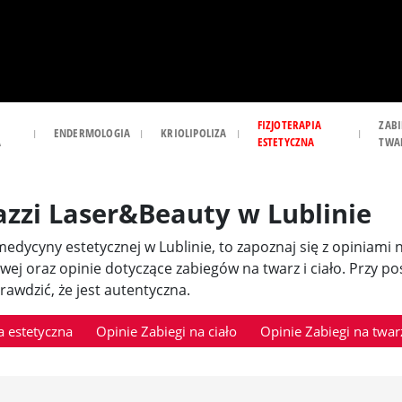
FIZJOTERAPIA
ZABI
ENDERMOLOGIA
KRIOLIPOLIZA
A
ESTETYCZNA
TWA
azzi Laser&Beauty w Lublinie
i medycyny estetycznej w Lublinie, to zapoznaj się z opiniami
owej oraz opinie dotyczące zabiegów na twarz i ciało. Przy 
awdzić, że jest autentyczna.
 estetyczna
Opinie Zabiegi na ciało
Opinie Zabiegi na twar