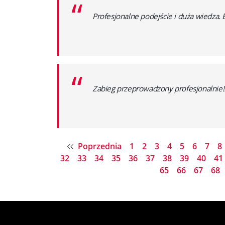
“
Profesjonalne podejście i duża wiedza.
“
Zabieg przeprowadzony profesjonalni
Poprzednia
1
2
3
4
5
6
7
8
32
33
34
35
36
37
38
39
40
41
65
66
67
68