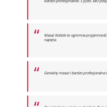
“
Bardzo profesjonalnie. Czysto. Bez pośp
“
Masaż Kobido to ogromna przyjemność. Z
napięta.
“
Genialny masaż i bardzo profesjonalna P
“