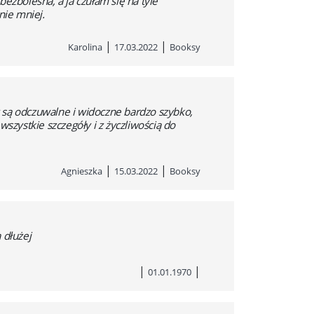
bezbolesna, a ja czułam się na tyle
nie mniej.
|
|
Karolina
17.03.2022
Booksy
 są odczuwalne i widoczne bardzo szybko,
szystkie szczegóły i z życzliwością do
|
|
Agnieszka
15.03.2022
Booksy
 dłużej
|
|
01.01.1970