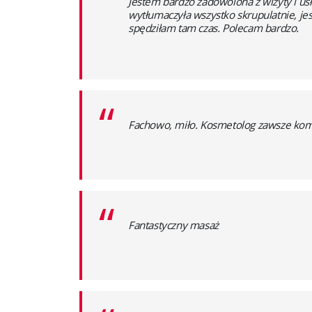
“
Jestem bardzo zadowolona z wizyty i usł
wytłumaczyła wszystko skrupulatnie, j
spędziłam tam czas. Polecam bardzo.
“
Fachowo, miło. Kosmetolog zawsze komp
“
Fantastyczny masaż