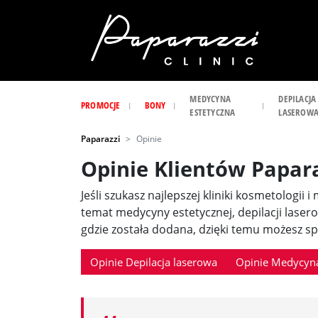
MEDYCYNA
DEPILACJA
PROMOCJE
BONY
ESTETYCZNA
LASEROW
Paparazzi
Opinie
Opinie Klientów Papar
Jeśli szukasz najlepszej kliniki kosmetologii 
temat medycyny estetycznej, depilacji laser
gdzie została dodana, dzięki temu możesz spr
Opinie Depilacja laserowa
Opinie Medycyna