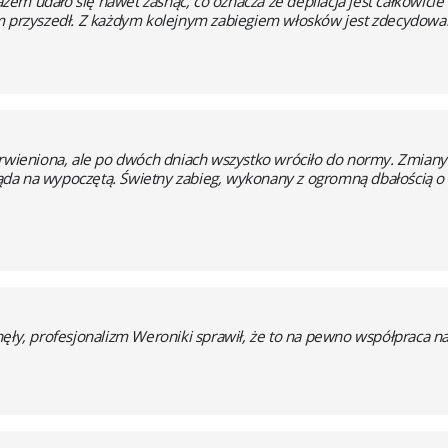
razem udało się nawet zasnąć, co oznacza że depilacja jest całkowicie 
am przyszedł. Z każdym kolejnym zabiegiem włosków jest zdecydowa
erwieniona, ale po dwóch dniach wszystko wróciło do normy. Zmiany
gląda na wypoczętą. Świetny zabieg, wykonany z ogromną dbałością o w
ęły, profesjonalizm Weroniki sprawił, że to na pewno współpraca na