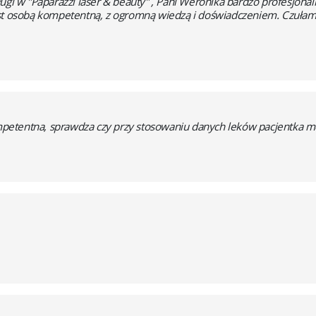
ugi w "Paparazzi laser & beauty" , Pani Weronika bardzo profesjonaln
est osobą kompetentną, z ogromną wiedzą i doświadczeniem. Czułam
etentna, sprawdza czy przy stosowaniu danych leków pacjentka mo