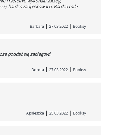
ie i rzetelnie wykonała zabieg,
 się bardzo zaopiekowana. Bardzo mile
|
|
Barbara
27.03.2022
Booksy
że poddać się zabiegowi.
|
|
Dorota
27.03.2022
Booksy
|
|
Agnieszka
25.03.2022
Booksy