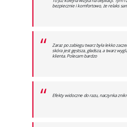
To już kolejna wizyta na depilacji. Tym 
bezpiecznie i komfortowo, że relaks s
“
Zaraz po zabiegu twarz była lekko zacz
skóra jest gęstsza, gładsza, a twarz wy
klienta. Polecam bardzo
“
Efekty widoczne do razu, naczynka znikn